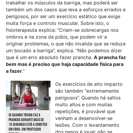
trabalhar os músculos da barriga, mas poderá ser
também um dos casos que leva a esforços errados e
perigosos, por ser um exercício estático que exige
muita força e controlo muscular. Sobre isto, o
fisioterapeuta explica: “Criam-se sobrecargas nos
ombros e na zona da púbis, que podem vir a
originar problemas, o que não invalida que se reduza
um bocado a barriga”, explica. “Não podemos dizer
que é um erro absoluto fazer prancha.
A prancha faz
bem mas é preciso que haja capacidade física para
a fazer
.”
Os exercícios de alto impacto
são também “extremamente
perigosos”. Quando há saltos
muito altos e com muitas
repetições, é provável que
SE QUANDO TREINA FAZ A
venham a desenvolver-se
PRANCHA DURANTE MAIS DE
lesões. Com o levantamento
10 SEGUNDOS ESTÁ A COMETER
UM ERRO. UM PROFESSOR
dos pesos é igual: não se