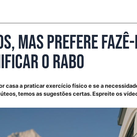
os, mas prefere fazê-
ificar o rabo
or casa a praticar exercício físico e se a necessida
glúteos, temos as sugestões certas. Espreite os víde