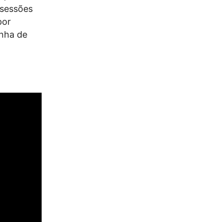
 sessões
por
enha de