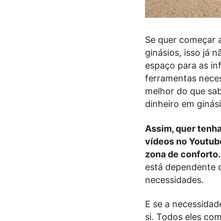
Se quer começar a
ginásios, isso já 
espaço para as in
ferramentas neces
melhor do que sab
dinheiro em ginás
Assim, quer tenh
vídeos no Youtube
zona de conforto
está dependente d
necessidades.
E se a necessidad
si. Todos eles co