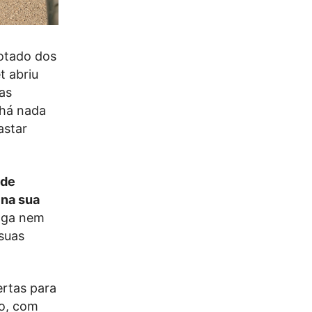
lotado dos
t abriu
as
 há nada
astar
 de
 na sua
onga nem
 suas
ertas para
po, com