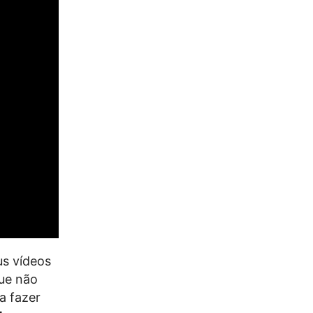
us vídeos
que não
a fazer