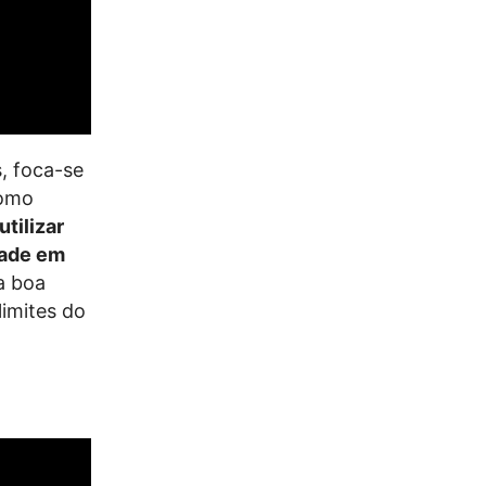
s, foca-se
como
tilizar
dade em
a boa
limites do