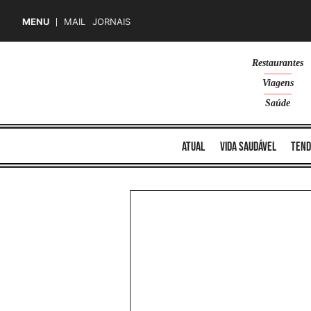
MENU
MAIL
JORNAIS
Skip
Restaurantes
to
Viagens
content
Saúde
atual
vida saudável
tend