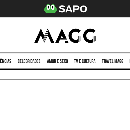
ências
celebridades
amor e sexo
TV e cultura
Travel MAGG