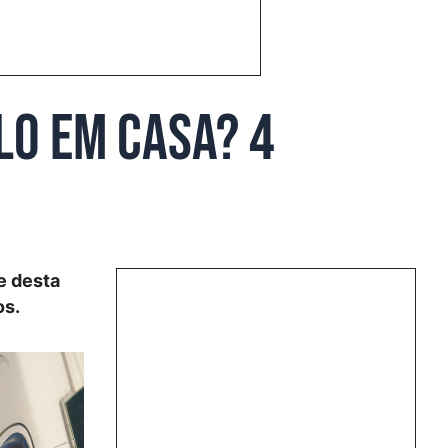
lo em casa? 4
de desta
os.