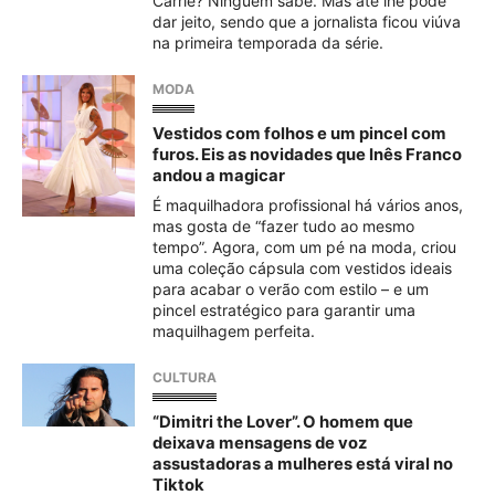
Carrie? Ninguém sabe. Mas até lhe pode
dar jeito, sendo que a jornalista ficou viúva
na primeira temporada da série.
MODA
Vestidos com folhos e um pincel com
furos. Eis as novidades que Inês Franco
andou a magicar
É maquilhadora profissional há vários anos,
mas gosta de “fazer tudo ao mesmo
tempo”. Agora, com um pé na moda, criou
uma coleção cápsula com vestidos ideais
para acabar o verão com estilo – e um
pincel estratégico para garantir uma
maquilhagem perfeita.
CULTURA
“Dimitri the Lover”. O homem que
deixava mensagens de voz
assustadoras a mulheres está viral no
Tiktok