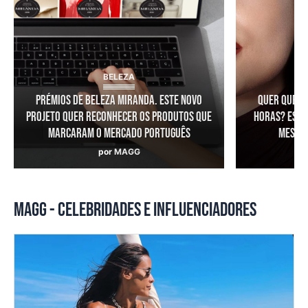
BELEZA
Prémios de Beleza Miranda. Este novo
Quer que a 
projeto quer reconhecer os produtos que
horas? Este 
marcaram o mercado português
mesmo 
por
MAGG
p
MAGG - CELEBRIDADES E INFLUENCIADORES