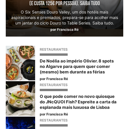
(e custa 125€ por pessoa). Saiba tudo
O Six Senses Douro Valley, um dos hotéis mais
aspiracionais e premiados, prepara-se para acolher mais
um jantar do ciclo Douro to Table Series. Saiba tudo.
por
Francisca Ré
RESTAURANTES
De Noélia ao império Olivier. 8 spots
no Algarve para quem quer comer
(mesmo) bem durante as férias
por
Francisca Ré
RESTAURANTES
O que pode comer no novo quiosque
do JNcQUOI Fish? Espreite a carta da
esplanada mais luxuosa de Lisboa
por
Francisca Ré
RESTAURANTES