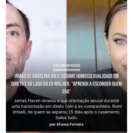
CELEBRIDADES
Irmão de Angelina Jolie assume homossexualidade em
direto e ao lado da ex-mulher. “Aprendi a esconder quem
era”
James Haven revelou a sua orientação sexual durante
uma transmissão em direto com a ex-companheira, Romi
Imbelli, de quem se separou 15 dias após o casamento.
Saiba tudo.
por
Afonso Ferreira