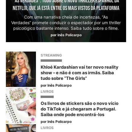
“As Verdades”. Tudo sobre o novo thriller espanhol da
Netflix, que já está entre os mais vistos da plataforma
Com uma narrativa cheia de incertezas, “As
Verdades” promete conduzir o espectador por um thriller
psicológico bastante intenso. Saiba tudo sobre o filme.
por
Inês Policarpo
STREAMING
Khloé Kardashian vai ter novo reality
show – e não é com as irmãs. Saiba
tudo sobre “The Girls”
por
Inês Policarpo
LIVROS
Os livros de stickers são o novo vício
do TikTok e já chegaram a Portugal.
Saiba onde pode encontrá-los
por
Inês Policarpo
LIVROS