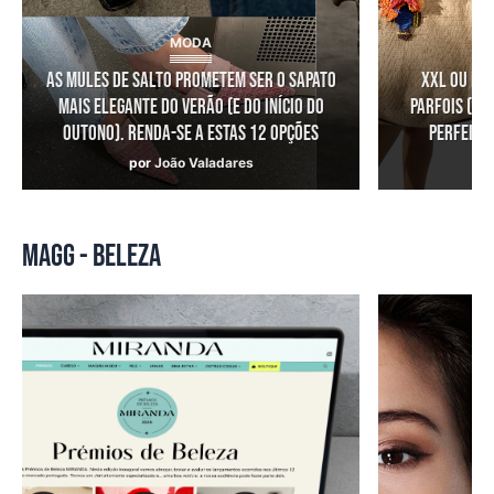
MODA
As mules de salto prometem ser o sapato
XXL ou ma
mais elegante do verão (e do início do
Parfois (pa
outono). Renda-se a estas 12 opções
perfeitas
por
João Valadares
p
MAGG - BELEZA