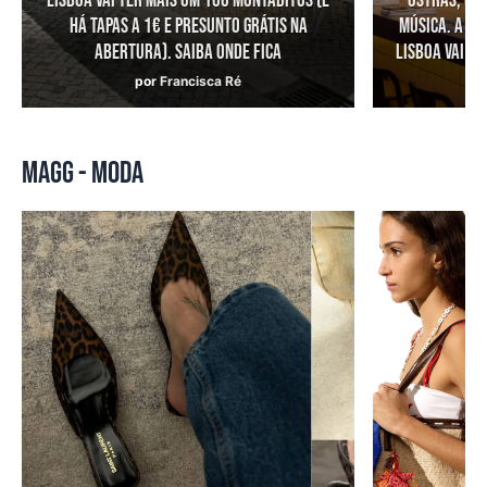
Lisboa vai ter mais um 100 Montaditos (e
Ostras, coc
há tapas a 1€ e presunto grátis na
música. A ta
abertura). Saiba onde fica
Lisboa vai t
por
Francisca Ré
MAGG - MODA