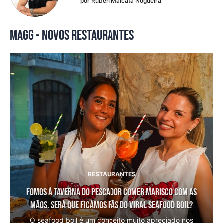
por
Rúben Malcata Nogueira
MAGG - NOVOS RESTAURANTES
RESTAURANTES
Fomos à Taverna do Pescador comer marisco com as
mãos. Será que ficámos fãs do viral seafood boil?
O seafood boil é um conceito muito apreciado nos