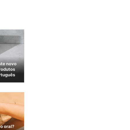
ste novo
rodutos
rtuguês
o oral?