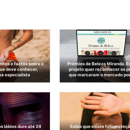
itos e factos sobre o
Prémios de Beleza Miranda. E
que deve conhecer,
projeto quer reconhecer os p
a especialista
que marcaram o mercado po
s lábios dure até 24
Sabia que existe fotoproteçã