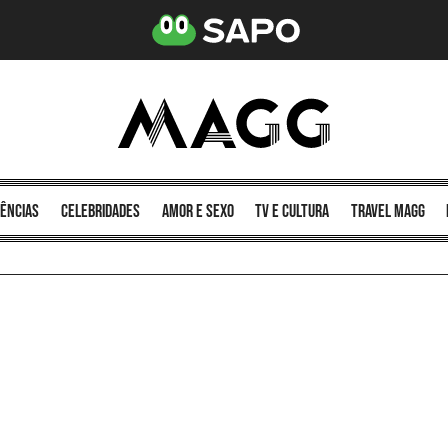
ências
celebridades
amor e sexo
TV e cultura
Travel MAGG