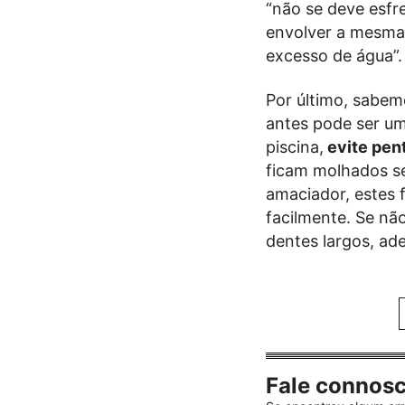
“não se deve esfr
envolver a mesma n
excesso de água”.
Por último, sabem
antes pode ser um
piscina,
evite pent
ficam molhados s
amaciador, estes 
facilmente. Se nã
dentes largos, ad
Fale connos