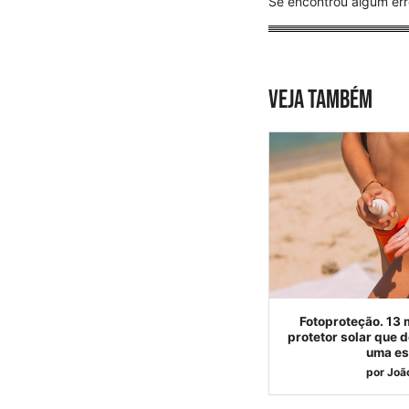
Se encontrou algum err
VEJA TAMBÉM
Fotoproteção. 13 m
protetor solar que 
uma es
por
Joã