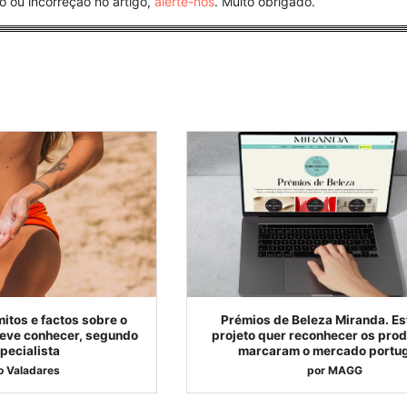
o ou incorreção no artigo,
alerte-nos
. Muito obrigado.
itos e factos sobre o
Prémios de Beleza Miranda. Es
deve conhecer, segundo
projeto quer reconhecer os pro
pecialista
marcaram o mercado portu
o Valadares
por
MAGG