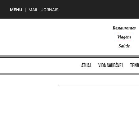
MENU
MAIL
JORNAIS
Skip
Restaurantes
to
Viagens
content
Saúde
atual
vida saudável
tend