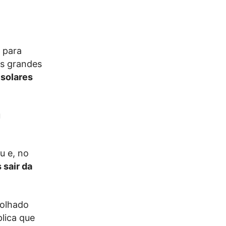
 para
os grandes
 solares
u
u e, no
 sair da
molhado
plica que