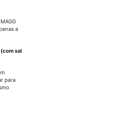
 à MAGG
apenas a
 (com sal
em
r para
esmo