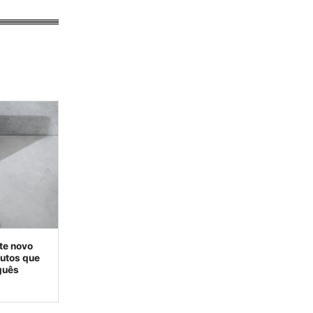
te novo
dutos que
guês