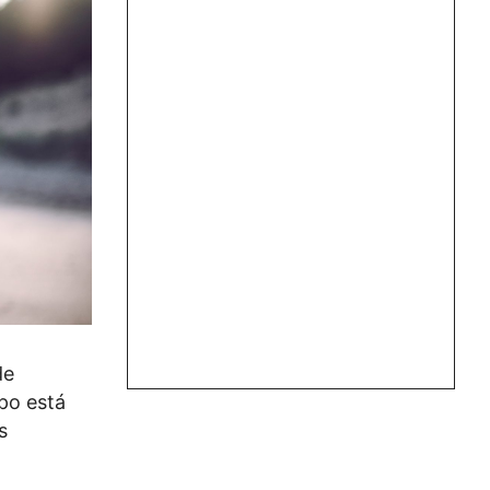
de
po está
s