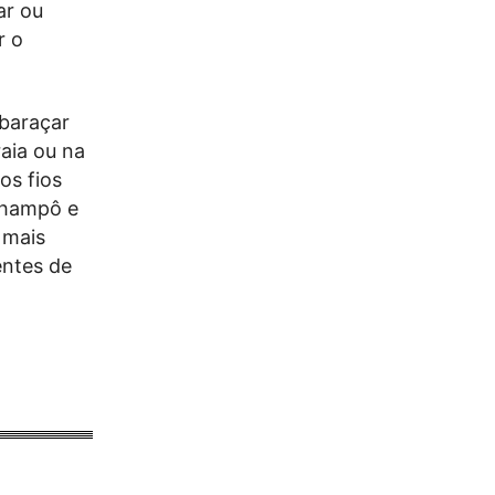
ar ou
r o
mbaraçar
raia ou na
os fios
champô e
 mais
entes de