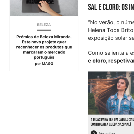
Sal e cloro: os 
“No verão, o núme
BELEZA
Helena Toda Brito
Prémios de Beleza Miranda.
exposição solar s
Este novo projeto quer
reconhecer os produtos que
Como salienta a e
marcaram o mercado
português
e cloro, respetiv
por
MAGG
4 DICAS PARA TER UM CABELO SA
CONTROLAR A QUEDA SAZONAL)
Ver artigo