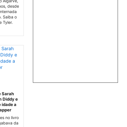
o Algarve,
nos, desde
internada
. Saiba o
 Tyler.
e Sarah
m Diddy e
e idade a
rapper
s no livro
gabava da