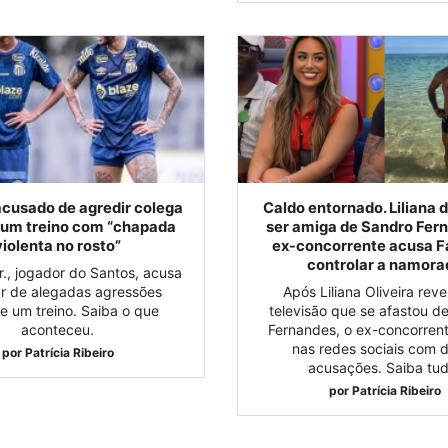
cusado de agredir colega
Caldo entornado. Liliana d
 um treino com “chapada
ser amiga de Sandro Fer
violenta no rosto”
ex-concorrente acusa F
controlar a namora
r., jogador do Santos, acusa
 de alegadas agressões
Após Liliana Oliveira rev
e um treino. Saiba o que
televisão que se afastou d
aconteceu.
Fernandes, o ex-concorrent
nas redes sociais com 
por
Patrícia Ribeiro
acusações. Saiba tud
por
Patrícia Ribeiro