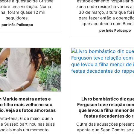
sobre a questão de Cristina
estabelecimento hospitalar d
 sobre uma violação. Numa
zona onde reside há vários a
na, foram quase 12 mil
30 de março, altura que foi 
seguidores.
para fazer então a operação
que aconteceu com Bonnie
por
Inês Policarpo
por
Inês Policarpo
 Markle mostra antes e
Livro bombástico diz qu
o filho mais velho no seu
Ferguson teve relação co
io. Veja as fotos amorosas
que levou a filha menor d
festas decadentes do 
arta-feira, 6 de maio, que a
e Sussex partilhou nas suas
Outra das acusações presente
sociais mais um momento
aponta que Sean Combs se 