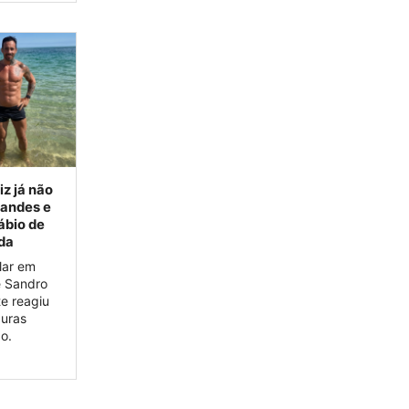
iz já não
nandes e
ábio de
da
elar em
e Sandro
e reagiu
duras
o.