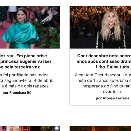
ez real. Em plena crise
Cher descobre neta secre
, princesa Eugenie vai ser
anos após confissão dram
e pela terceira vez
filho. Saiba tudo
ia foi partilhada nas redes
A cantora Cher descobriu q
ta segunda-feira, 4 de abril.
neta de 15 anos após uma c
 já é mãe de dois rapazes.
inesperada do filho dura
overdose.
por
Francisca Ré
por
Afonso Ferreira