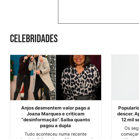
Celebridades
Anjos desmentem valor pago a
Popularid
Joana Marques e criticam
descer. A
“desinformação”. Saiba quanto
12 mil 
pagou a dupla
Os seg
Tudo aconteceu numa recente
começara