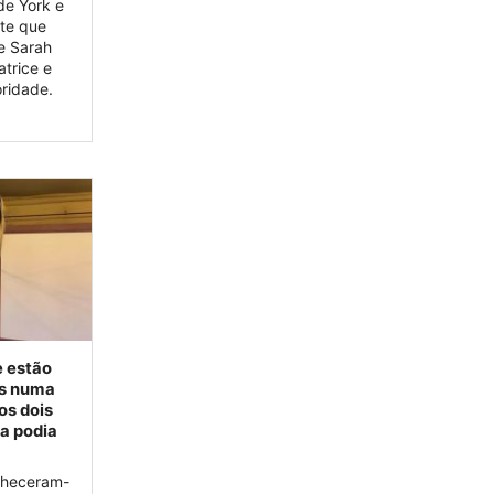
de York e
te que
e Sarah
trice e
oridade.
e estão
os numa
os dois
a podia
nheceram-