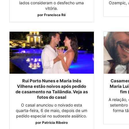
lados consideram o desfecho uma
Ozempic, a
vitória.
por
Francisca Ré
Rui Porto Nunes e Maria Inês
Casamen
Vilhena estão noivos após pedido
Maria Lu
de casamento na Tailândia. Veja as
fim 
fotos do casal
A relação,
O casal anunciou o noivado esta
setembro 
quarta-feira, 6 de maio, depois de um
forma t
pedido especial no sudoeste asiático.
por
Patrícia Ribeiro