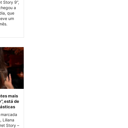
 Story 9”,
 chegou a
dia, que
teve um
Inês.
ntes mais
”, está de
básticas
o marcada
 Liliana
ret Story –