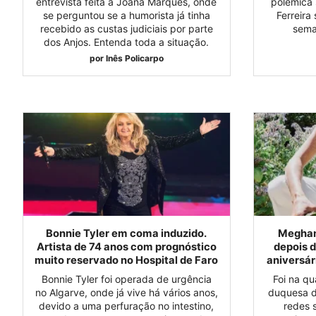
entrevista feita a Joana Marques, onde
polémica 
se perguntou se a humorista já tinha
Ferreira
recebido as custas judiciais por parte
sema
dos Anjos. Entenda toda a situação.
por
Inês Policarpo
Bonnie Tyler em coma induzido.
Meghan
Artista de 74 anos com prognóstico
depois d
muito reservado no Hospital de Faro
aniversár
Bonnie Tyler foi operada de urgência
Foi na qu
no Algarve, onde já vive há vários anos,
duquesa d
devido a uma perfuração no intestino,
redes 