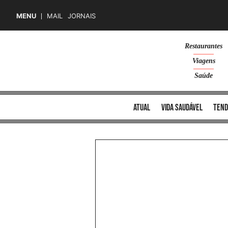
MENU
MAIL
JORNAIS
Skip
Restaurantes
to
Viagens
content
Saúde
atual
vida saudável
tend