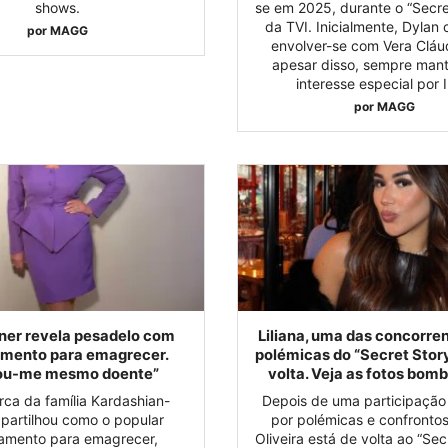
shows.
se em 2025, durante o “Secret
da TVI. Inicialmente, Dylan
por
MAGG
envolver-se com Vera Cláu
apesar disso, sempre man
interesse especial por 
por
MAGG
nner revela pesadelo com
Liliana, uma das concorre
mento para emagrecer.
polémicas do “Secret Story
ou-me mesmo doente”
volta. Veja as fotos bom
rca da família Kardashian-
Depois de uma participaçã
partilhou como o popular
por polémicas e confrontos,
amento para emagrecer,
Oliveira está de volta ao “Sec