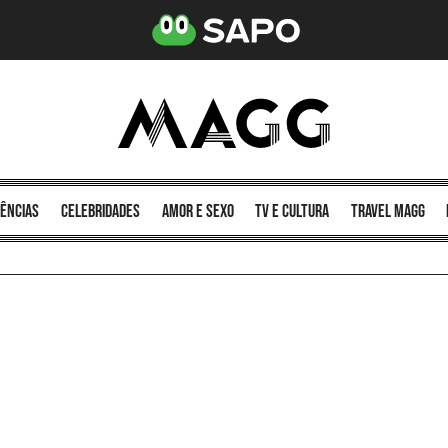
ências
celebridades
amor e sexo
TV e cultura
Travel MAGG