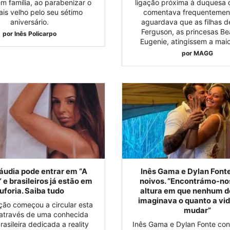
m família, ao parabenizar o
ligação próxima à duquesa 
ais velho pelo seu sétimo
comentava frequentemen
aniversário.
aguardava que as filhas d
Ferguson, as princesas Bea
por
Inês Policarpo
Eugenie, atingissem a mai
por
MAGG
áudia pode entrar em “A
Inês Gama e Dylan Font
 e brasileiros já estão em
noivos. “Encontrámo-n
uforia. Saiba tudo
altura em que nenhum d
imaginava o quanto a vid
ção começou a circular esta
mudar”
através de uma conhecida
rasileira dedicada a reality
Inês Gama e Dylan Fonte co