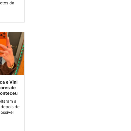
fotos da
ca e Vini
mores de
conteceu
oltaram a
 depois de
ossível