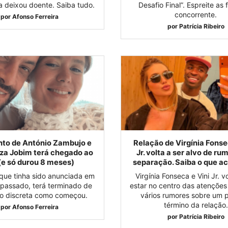
 deixou doente. Saiba tudo.
Desafio Final”. Espreite as 
concorrente.
por
Afonso Ferreira
por
Patrícia Ribeiro
to de António Zambujo e
Relação de Virgínia Fonse
iza Jobim terá chegado ao
Jr. volta a ser alvo de ru
(e só durou 8 meses)
separação. Saiba o que a
 que tinha sido anunciada em
Virgínia Fonseca e Vini Jr. v
passado, terá terminado de
estar no centro das atenções
ão discreta como começou.
vários rumores sobre um p
término da relação.
por
Afonso Ferreira
por
Patrícia Ribeiro