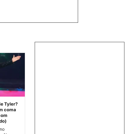
e Tyler?
 em coma
 com
do)
 no