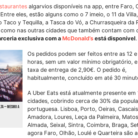
staurantes
algarvios disponíveis na app, entre Faro, 
 Entre eles, estão alguns como o 7 imeio, o 11 da Villa
o Taco y Tequilla, a Tasca do Vó, a Churrasqueira da
tal como nas outras cidades que também contam com
rceria exclusiva com a
McDonald’s
está disponível
.
Os pedidos podem ser feitos entre as 12 e
horas, sem um valor mínimo obrigatório, 
taxa de entrega de 2,90€. O pedido é,
habitualmente, concluído em até 30 minut
A Uber Eats está atualmente presente em 
cidades, cobrindo cerca de 30% da popul
OLTA — MESMO A
portuguesa. Lisboa, Porto, Oeiras, Cascais
Amadora, Loures, Leça da Palmeira, Matos
Almada, Seixal, Sintra, Coimbra, Braga, Se
agora Faro, Olhão, Loulé e Quarteira são 