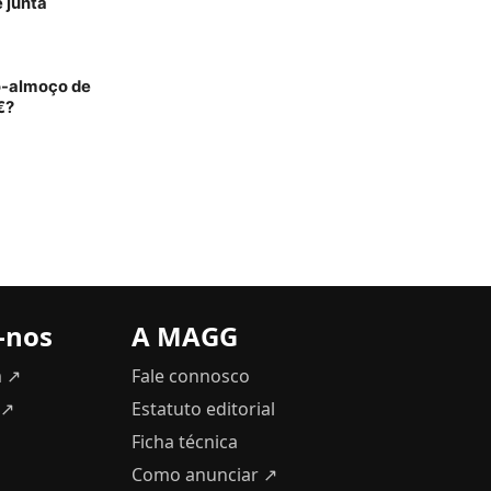
 junta
o-almoço de
€?
-nos
A MAGG
m ↗
Fale connosco
 ↗
Estatuto editorial
Ficha técnica
Como anunciar
↗