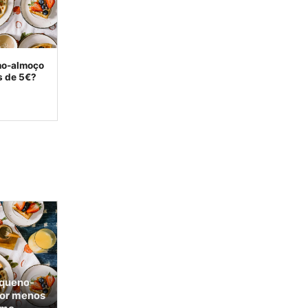
no-almoço
s de 5€?
equeno-
por menos