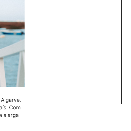
 Algarve.
País. Com
a alarga