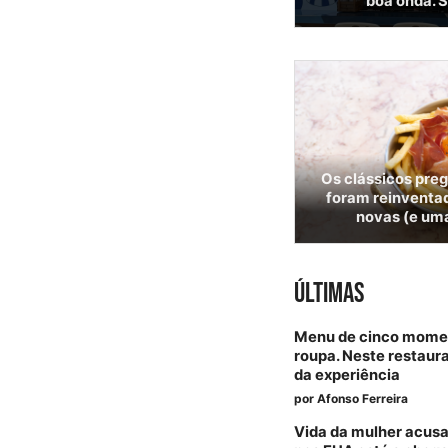
boa onda. S
Os clássicos pre
foram reinventad
novas (e uma
ÚLTIMAS
Menu de cinco momen
roupa. Neste restaura
da experiência
por
Afonso Ferreira
Vida da mulher acus