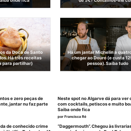
aiba onde fica
de 5€? Contamos-lhe c
gos da Doca de Santo
Há um jantar Michelin a quatr
os. Há três receitas
chegar ao Douro (e custa 12
 para partilhar)
pessoa). Saiba tudo
tos e zero peças de
Neste spot no Algarve dá para ver o
nte, jantar nu faz parte
com cocktails, petiscos e muito bo
Saiba onde fica
por
Francisca Ré
ada de conhecido crime
“Daggermouth”. Chegou às livraria