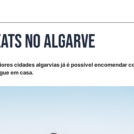
Eats no Algarve
iores cidades algarvias já é possível encomendar c
egue em casa.