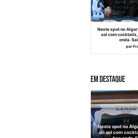
Neste spot no Algar
sol com cocktails,
onda. Sai
por
Fr
EM DESTAQUE
Neste spot no Alga
do sol com cockta