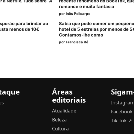
 à Netflix. Tudo sobre “A
recente fenómeno do BookTok, que
romance e muita fantasia
por
Inês Policarpo
sporão para brindar ao
Sabia que pode comer um pequen
custa menos de 10€
hotel de 5 estrelas por menos de 5
Contamos-lhe como
por
Francisca Ré
taque
Áreas
Sigam
editoriais
es
Instagra
Atualidade
Facebook
Beleza
Tik Tok ↗
Cultura