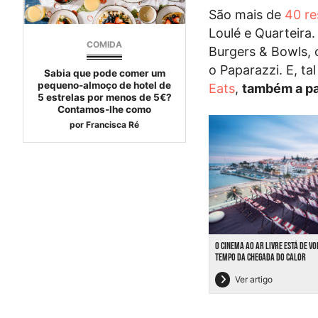
São mais de
40 re
Loulé e Quarteira.
COMIDA
Burgers & Bowls, 
o Paparazzi. E, 
Sabia que pode comer um
pequeno-almoço de hotel de
Eats
,
também a pa
5 estrelas por menos de 5€?
Contamos-lhe como
por
Francisca Ré
O CINEMA AO AR LIVRE ESTÁ DE V
TEMPO DA CHEGADA DO CALOR
Ver artigo