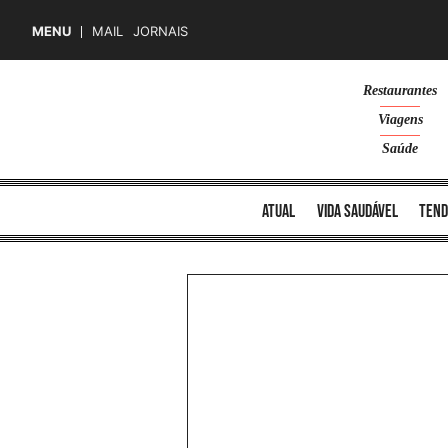
MENU
MAIL
JORNAIS
Skip
Restaurantes
to
Viagens
content
Saúde
atual
vida saudável
tend