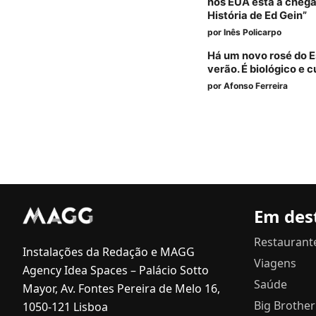
nos EUA está a chegar
História de Ed Gein”
por
Inês Policarpo
Há um novo rosé do E
verão. É biológico e 
por
Afonso Ferreira
Em des
Restaurant
Instalações da Redação e MAGG
Viagens
Agency Idea Spaces – Palácio Sotto
Saúde
Mayor, Av. Fontes Pereira de Melo 16,
Big Brother
1050-121 Lisboa