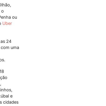
Olhão,
, o
 Penha ou
 o
Uber
 as 24
e com uma
os.
18
ação
,
inhos,
túbal e
as cidades