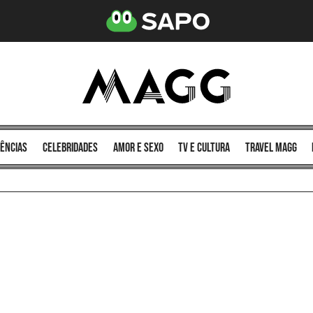
ências
celebridades
amor e sexo
TV e cultura
Travel MAGG