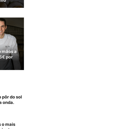
omo
o mãos a
5€ por
 pôr do sol
a onda.
s o mais