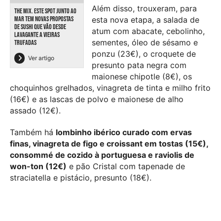
Além disso, trouxeram, para
THE MIX. ESTE SPOT JUNTO AO
esta nova etapa, a salada de
MAR TEM NOVAS PROPOSTAS
DE SUSHI QUE VÃO DESDE
atum com abacate, cebolinho,
LAVAGANTE A VIEIRAS
sementes, óleo de sésamo e
TRUFADAS
ponzu (23€), o croquete de
Ver artigo
presunto pata negra com
maionese chipotle (8€), os
choquinhos grelhados, vinagreta de tinta e milho frito
(16€) e as lascas de polvo e maionese de alho
assado (12€).
Também há
lombinho ibérico curado com ervas
finas, vinagreta de figo e croissant em tostas (15€),
consommé de cozido à portuguesa e raviolis de
won-ton (12€)
e pão Cristal com tapenade de
straciatella e pistácio, presunto (18€).