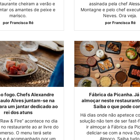
staurante cheiram a verão e
assinada pela chef Ales
ntar os amantes de peixe e
Montagne e pelo chef execut
marisco.
Neves. Ora veja.
por
Francisca Ré
por
Francisca Ré
ao fogo. Chefs Alexandre
Fábrica da Picanha. Já
Paulo Alves juntam-se na
almoçar neste restaurant
para um jantar dedicado ao
Saiba o que pode co
rei dos atuns
Há dias onde não apetece co
“Raw & Fire” acontece no dia
solução não tem de ser fast-
 no restaurante ao ar livre do
ir almoçar à Fábrica da Pi
mmerso. O menu terá sete
deliciar-se com a nova O
 e é acompanhado por um
Almoço. Saiba tudo