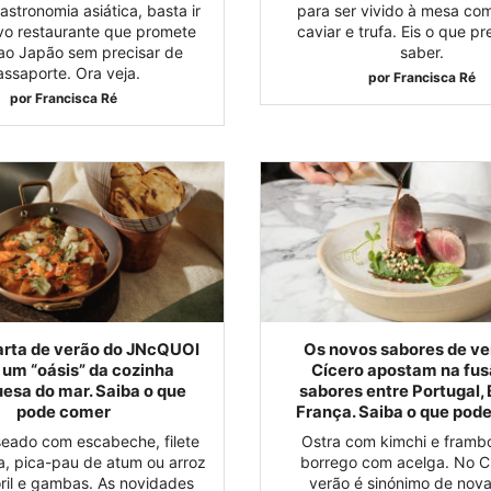
astronomia asiática, basta ir
para ser vivido à mesa com
vo restaurante que promete
caviar e trufa. Eis o que pr
 ao Japão sem precisar de
saber.
assaporte. Ora veja.
por
Francisca Ré
por
Francisca Ré
arta de verão do JNcQUOI
Os novos sabores de ve
é um “oásis” da cozinha
Cícero apostam na fus
esa do mar. Saiba o que
sabores entre Portugal, B
pode comer
França. Saiba o que pod
eado com escabeche, filete
Ostra com kimchi e framb
, pica-pau de atum ou arroz
borrego com acelga. No Cí
ril e gambas. As novidades
verão é sinónimo de nova