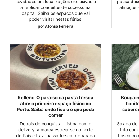
novidades em localizações exclusivas e
pausa desc
a replicar conceitos de sucesso na
almoços l
capital. Saiba os espaços que vai
poder visitar nestas férias.
por
Afonso Ferreira
Relleno. O paraíso da pasta fresca
Bougain
abre o primeiro espaço físico no
bonit
Porto. Saiba onde fica e o que pode
sabores
comer
Depois de conquistar Lisboa com o
Salada de 
delivery, a marca estreia-se no norte
frito com
do País e traz massa fresca preparada
basca com