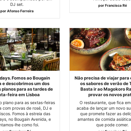
DJ set.
por
Francisca Ré
por
Afonso Ferreira
idays. Fomos ao Bougain
Não precisa de viajar para
a e descobrimos um dos
os sabores de verão de 
 planos para as tardes de
Basta ir ao Magokoro R
xta-feira em Lisboa
provar os novos pra
 plano para as sextas-feiras
O restaurante, que fica em
a com provas de rosé, DJ e
acaba de lançar um novo s
iscos. Fomos à estreia das
que promete fazer as delí
days, no Bougain Avenida, e
amantes de comida asiática
ntamos-lhe como foi.
que pode comer.