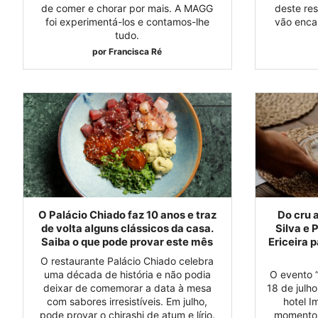
de comer e chorar por mais. A MAGG
deste re
foi experimentá-los e contamos-lhe
vão enca
tudo.
por
Francisca Ré
O Palácio Chiado faz 10 anos e traz
Do cru 
de volta alguns clássicos da casa.
Silva e 
Saiba o que pode provar este mês
Ericeira 
O restaurante Palácio Chiado celebra
uma década de história e não podia
O evento 
deixar de comemorar a data à mesa
18 de julho
com sabores irresistíveis. Em julho,
hotel I
pode provar o chirashi de atum e lírio.
momentos