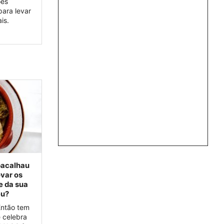
ões
para levar
is.
bacalhau
var os
e da sua
eu?
Então tem
e celebra