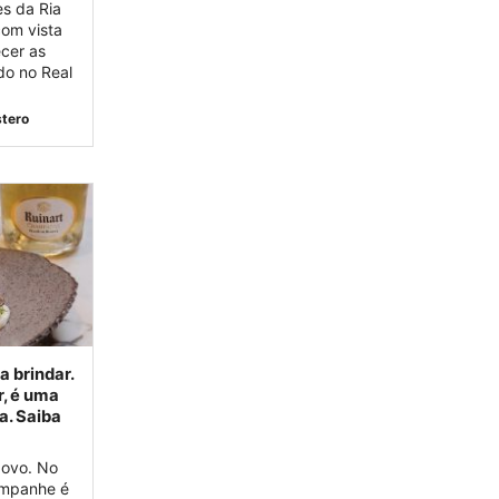
s da Ria
om vista
ecer as
do no Real
.
stero
 brindar.
, é uma
a. Saiba
Novo. No
ampanhe é