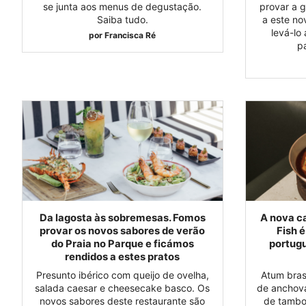
se junta aos menus de degustação.
provar a g
Saiba tudo.
a este no
levá-lo
por
Francisca Ré
p
Da lagosta às sobremesas. Fomos
A nova c
provar os novos sabores de verão
Fish 
do Praia no Parque e ficámos
portugu
rendidos a estes pratos
Presunto ibérico com queijo de ovelha,
Atum bras
salada caesar e cheesecake basco. Os
de anchova
novos sabores deste restaurante são
de tambo