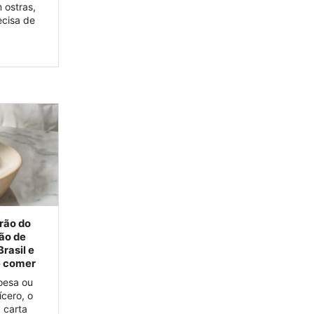
 ostras,
ecisa de
rão do
ão de
rasil e
e comer
oesa ou
cero, o
 carta