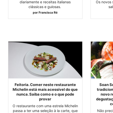
diariamente e receitas italianas
Os novos 
clássicas e gulosas.
sa
por
Francisca Ré
Feitoria. Comer neste restaurante
Soan Su
Michelin está mais acessível do que
tradicio
nunca. Saiba como e o que pode
novo r
provar
degustaç
c
O restaurante com uma estrela Michelin
passa a ter uma seleção à la carte, que
Não preci