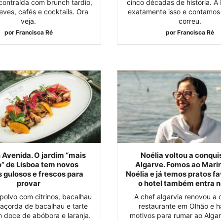
ontraída com brunch tardio,
cinco décadas de história. 
eves, cafés e cocktails. Ora
exatamente isso e contamos
veja.
correu.
por
Francisca Ré
por
Francisca Ré
 Avenida. O jardim “mais
Noélia voltou a conqui
o” de Lisboa tem novos
Algarve. Fomos ao Mari
 gulosos e frescos para
Noélia e já temos pratos fa
provar
o hotel também entra n
polvo com citrinos, bacalhau
A chef algarvia renovou a 
 açorda de bacalhau e tarte
restaurante em Olhão e h
 doce de abóbora e laranja.
motivos para rumar ao Algar