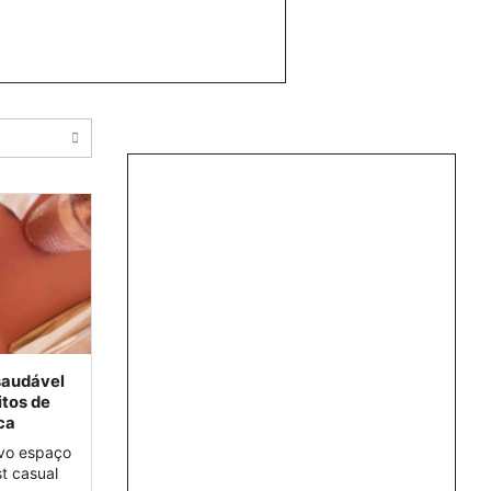
saudável
itos de
ca
ovo espaço
t casual