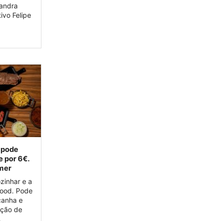
sandra
ivo Felipe
 pode
e por 6€.
mer
zinhar e a
food. Pode
canha e
pção de
.