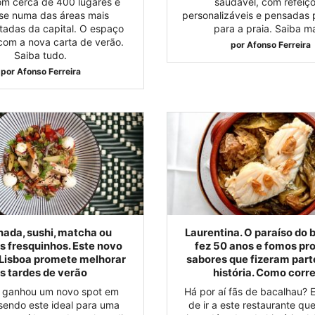
om cerca de 400 lugares e
saudável, com refeiç
-se numa das áreas mais
personalizáveis e pensadas 
adas da capital. O espaço
para a praia. Saiba ma
 com a nova carta de verão.
por
Afonso Ferreira
Saiba tudo.
por
Afonso Ferreira
nada, sushi, matcha ou
Laurentina. O paraíso do 
s fresquinhos. Este novo
fez 50 anos e fomos pro
Lisboa promete melhorar
sabores que fizeram part
s tardes de verão
história. Como corr
 ganhou um novo spot em
Há por aí fãs de bacalhau? 
 sendo este ideal para uma
de ir a este restaurante qu