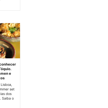
 conhecer
Tóquio.
amen e
tos
 Lisboa,
ummer set
cias dos
. Saiba o