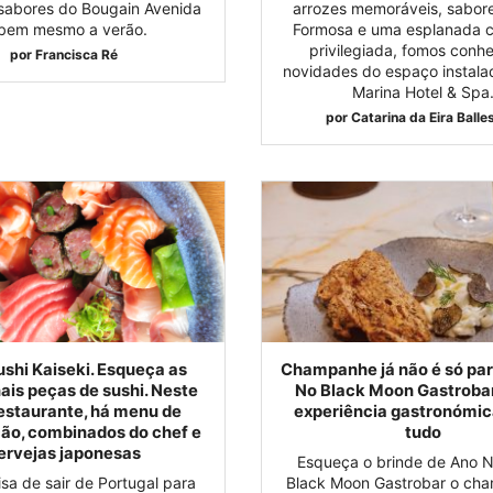
sabores do Bougain Avenida
arrozes memoráveis, sabore
bem mesmo a verão.
Formosa e uma esplanada c
privilegiada, fomos conh
por
Francisca Ré
novidades do espaço instala
Marina Hotel & Spa
por
Catarina da Eira Balle
shi Kaiseki. Esqueça as
Champanhe já não é só para
nais peças de sushi. Neste
No Black Moon Gastrobar
estaurante, há menu de
experiência gastronómic
ão, combinados do chef e
tudo
ervejas japonesas
Esqueça o brinde de Ano 
sa de sair de Portugal para
Black Moon Gastrobar o ch