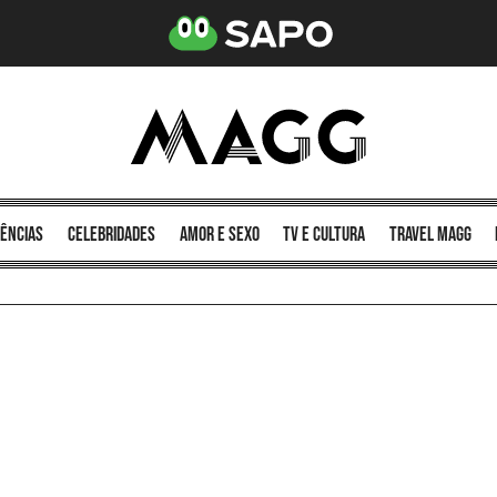
ências
celebridades
amor e sexo
TV e cultura
Travel MAGG