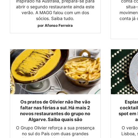
inspirado na Austrália, prepara-se para
conta c
abrir o segundo restaurante ainda este
situa
verão. A MAGG falou com um dos
moviment
sócios. Saiba tudo.
conta já
por
Afonso Ferreira
Os pratos de Olivier não lhe vão
Espla
faltar nas férias a sul. Há mais 2
cocktail
novos restaurantes do grupo no
spot em 
Algarve. Saiba quais são
a
O Grupo Olivier reforça a sua presença
O verão
no sul do País com duas grandes
Lisboa,