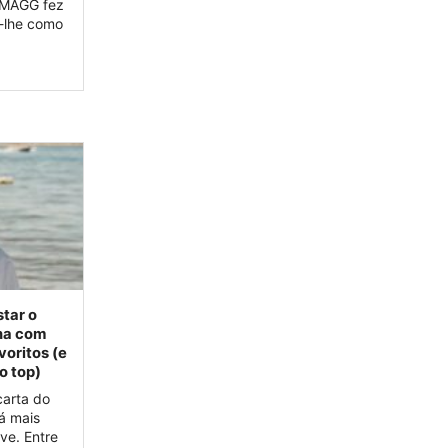
A MAGG fez
-lhe como
star o
na com
voritos (e
o top)
carta do
á mais
ve. Entre