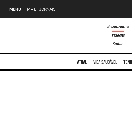
MENU
MAIL
JORNAIS
Skip
Restaurantes
to
Viagens
content
Saúde
atual
vida saudável
tend