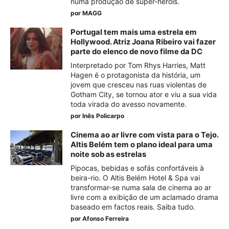
numa produção de super-heróis.
por
MAGG
Portugal tem mais uma estrela em
Hollywood. Atriz Joana Ribeiro vai fazer
parte do elenco de novo filme da DC
Interpretado por Tom Rhys Harries, Matt
Hagen é o protagonista da história, um
jovem que cresceu nas ruas violentas de
Gotham City, se tornou ator e viu a sua vida
toda virada do avesso novamente.
por
Inês Policarpo
Cinema ao ar livre com vista para o Tejo.
Altis Belém tem o plano ideal para uma
noite sob as estrelas
Pipocas, bebidas e sofás confortáveis à
beira-rio. O Altis Belém Hotel & Spa vai
transformar-se numa sala de cinema ao ar
livre com a exibição de um aclamado drama
baseado em factos reais. Saiba tudo.
por
Afonso Ferreira