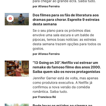
para chegar ao grande ecrã. Saiba tudo.
por
Afonso Ferreira
Dos filmes para os fãs de literatura aos
dramas para chorar. Espreite 9 estreias
desta semana
Se o seu plano para os próximos dias
envolve uma sala escura e um balde de
pipocas, temos boas notícias: as estreias
desta semana trazem opções para todos os
gostos.
por
Afonso Ferreira
“13 Going on 30”. Netflix vai estrear um
remake do famoso filme dos anos 2000.
Saiba quem são os novos protagonistas
Jennifer Garner está de volta, mas apenas
como produtora executiva. A Netflix já
confirmou a nova versão da comédia
romântica. Saiba tudo.
por
Francisca Ré
Pode levar os miúdos ao cinema ao