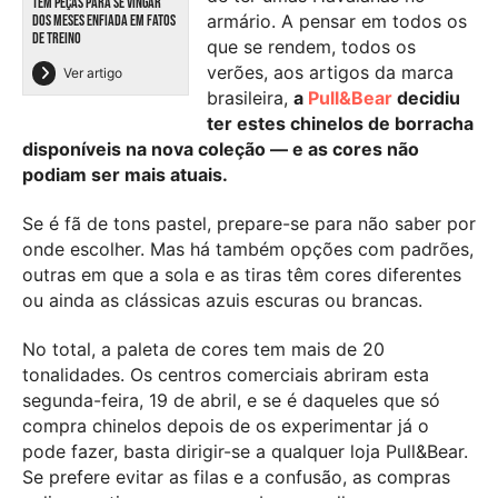
TEM PEÇAS PARA SE VINGAR
armário. A pensar em todos os
DOS MESES ENFIADA EM FATOS
DE TREINO
que se rendem, todos os
verões, aos artigos da marca
Ver artigo
brasileira,
a
Pull&Bear
decidiu
ter estes chinelos de borracha
disponíveis na nova coleção — e as cores não
podiam ser mais atuais.
Se é fã de tons pastel, prepare-se para não saber por
onde escolher. Mas há também opções com padrões,
outras em que a sola e as tiras têm cores diferentes
ou ainda as clássicas azuis escuras ou brancas.
No total, a paleta de cores tem mais de 20
tonalidades. Os centros comerciais abriram esta
segunda-feira, 19 de abril, e se é daqueles que só
compra chinelos depois de os experimentar já o
pode fazer, basta dirigir-se a qualquer loja Pull&Bear.
Se prefere evitar as filas e a confusão, as compras