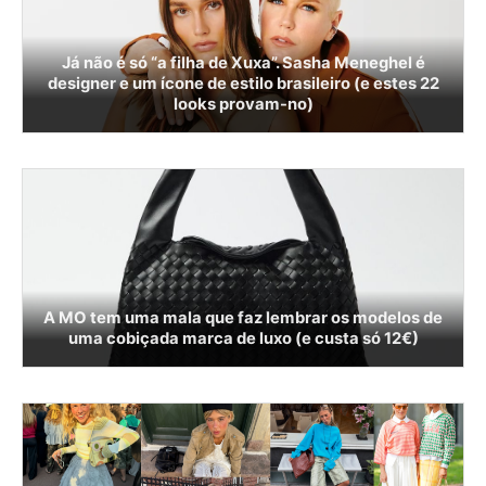
Já não é só “a filha de Xuxa”. Sasha Meneghel é
designer e um ícone de estilo brasileiro (e estes 22
looks provam-no)
A MO tem uma mala que faz lembrar os modelos de
uma cobiçada marca de luxo (e custa só 12€)