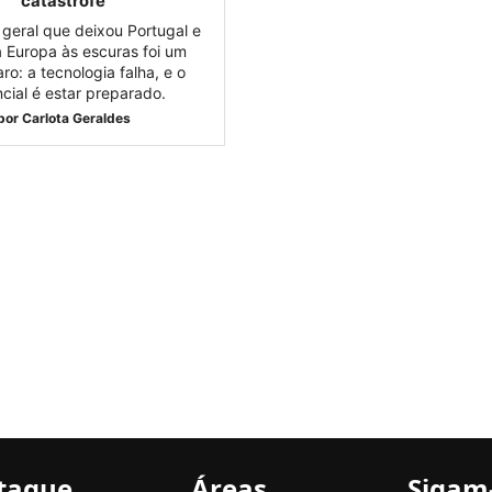
catástrofe
geral que deixou Portugal e
a Europa às escuras foi um
aro: a tecnologia falha, e o
cial é estar preparado.
por
Carlota Geraldes
taque
Áreas
Sigam