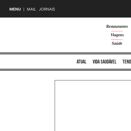
MENU
MAIL
JORNAIS
Skip
Restaurantes
to
Viagens
content
Saúde
atual
vida saudável
tend