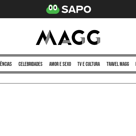
ências
celebridades
amor e sexo
TV e cultura
Travel MAGG