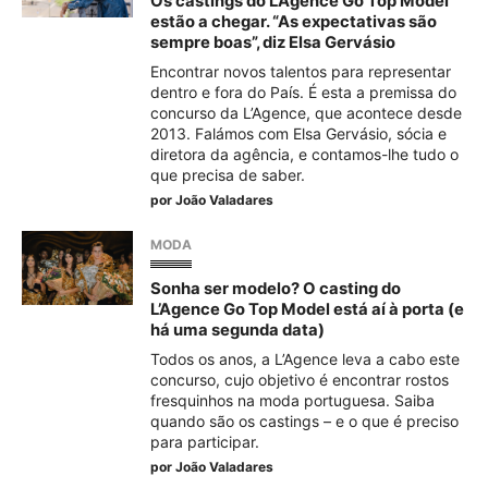
Os castings do L’Agence Go Top Model
estão a chegar. “As expectativas são
sempre boas”, diz Elsa Gervásio
Encontrar novos talentos para representar
dentro e fora do País. É esta a premissa do
concurso da L’Agence, que acontece desde
2013. Falámos com Elsa Gervásio, sócia e
diretora da agência, e contamos-lhe tudo o
que precisa de saber.
por
João Valadares
MODA
Sonha ser modelo? O casting do
L’Agence Go Top Model está aí à porta (e
há uma segunda data)
Todos os anos, a L’Agence leva a cabo este
concurso, cujo objetivo é encontrar rostos
fresquinhos na moda portuguesa. Saiba
quando são os castings – e o que é preciso
para participar.
por
João Valadares