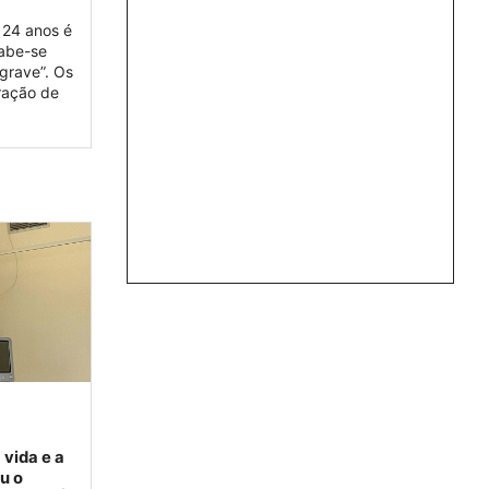
 24 anos é
sabe-se
grave”. Os
ração de
vida e a
u o