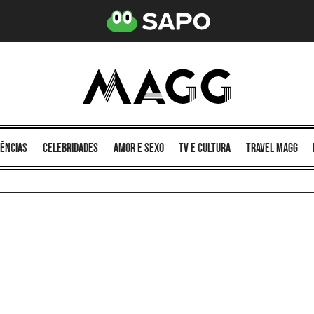
ências
celebridades
amor e sexo
TV e cultura
Travel MAGG