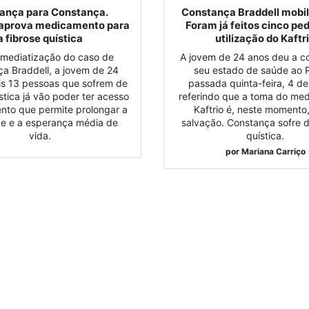
ança para Constança.
Constança Braddell mobili
 aprova medicamento para
Foram já feitos cinco pe
a fibrose quística
utilização do Kaftr
 mediatização do caso de
A jovem de 24 anos deu a c
a Braddell, a jovem de 24
seu estado de saúde ao P
is 13 pessoas que sofrem de
passada quinta-feira, 4 d
stica já vão poder ter acesso
referindo que a toma do me
nto que permite prolongar a
Kaftrio é, neste momento,
de e a esperança média de
salvação. Constança sofre d
vida.
quística.
por
Mariana Carriço