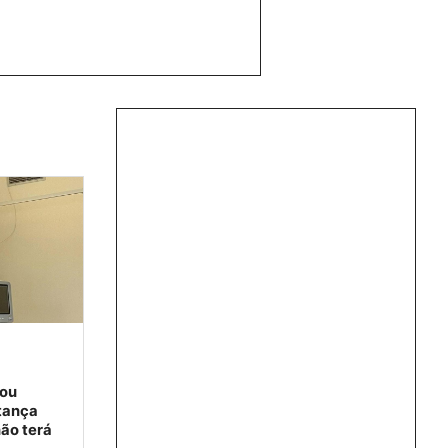
vou
tança
ão terá