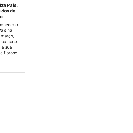
za País.
didos de
io
onhecer o
aís na
e março,
dicamento
 a sua
e fibrose