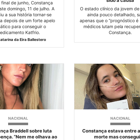
sido a causa
 final de junho, Constança
ste domingo, 11 de julho. A
O estado clínico da jovem de
iu a sua história tornar-se
ainda pouco detalhado, 
a depois de um forte apelo
apenas que o “prognóstico é 
ático para conseguir o
médicos lutam pela recupe
edicamento Katfrio.
Constança.
atarina da Eira Ballestero
NACIONAL
NACIONAL
nça Braddell sobre luta
Constança estava entre a 
oença. “Nem me olhava ao
morte mas consegui