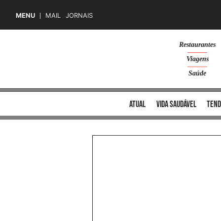
MENU
MAIL
JORNAIS
Skip
Restaurantes
to
Viagens
content
Saúde
atual
vida saudável
tend