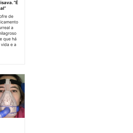
sava. “É
al”
ofre de
edicamento
urreal a
milagroso
 que há
vida e a