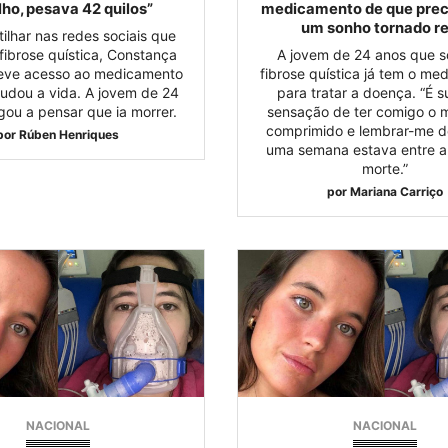
ho, pesava 42 quilos”
medicamento de que preci
um sonho tornado re
ilhar nas redes sociais que
 fibrose quística, Constança
A jovem de 24 anos que s
teve acesso ao medicamento
fibrose quística já tem o m
udou a vida. A jovem de 24
para tratar a doença. “É s
ou a pensar que ia morrer.
sensação de ter comigo o 
comprimido e lembrar-me de
por
Rúben Henriques
uma semana estava entre a 
morte.”
por
Mariana Carriço
NACIONAL
NACIONAL