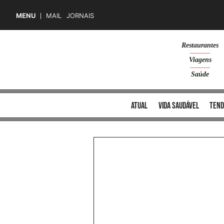
MENU
MAIL
JORNAIS
Skip
Restaurantes
to
Viagens
content
Saúde
atual
vida saudável
tend