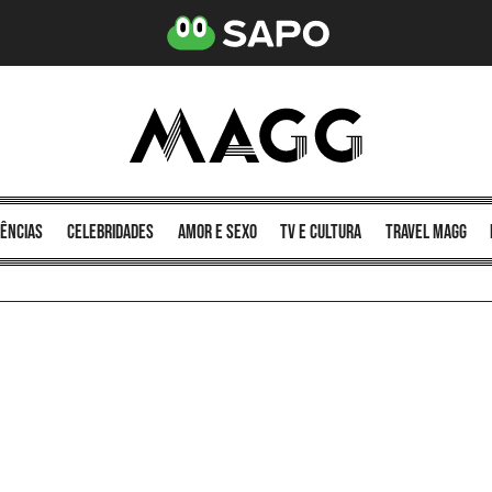
ências
celebridades
amor e sexo
TV e cultura
Travel MAGG