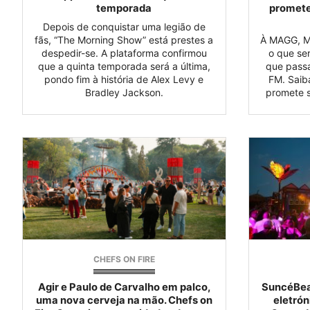
temporada
promete
Depois de conquistar uma legião de
fãs, “The Morning Show” está prestes a
À MAGG, M
despedir-se. A plataforma confirmou
o que se
que a quinta temporada será a última,
que passa
pondo fim à história de Alex Levy e
FM. Saib
Bradley Jackson.
promete se
CHEFS ON FIRE
Agir e Paulo de Carvalho em palco,
SuncéBea
uma nova cerveja na mão. Chefs on
eletrón