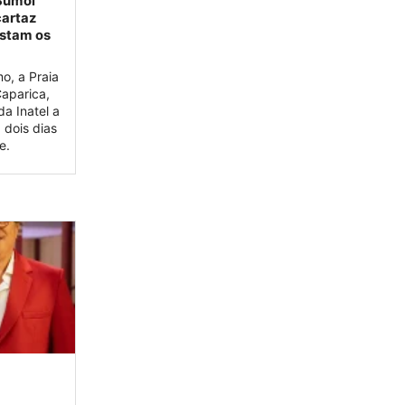
 Sumol
cartaz
ustam os
o, a Praia
aparica,
a Inatel a
 dois dias
e.