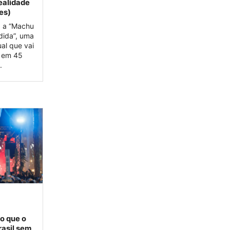
ealidade
tes)
a a “Machu
dida”, uma
ual que vai
a em 45
.
o que o
rasil sem