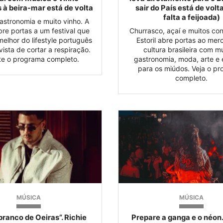
 à beira-mar está de volta
sair do País está de volt
falta a feijoada)
astronomia e muito vinho. A
abre portas a um festival que
Churrasco, açaí e muitos co
melhor do lifestyle português
Estoril abre portas ao me
ista de cortar a respiração.
cultura brasileira com m
te o programa completo.
gastronomia, moda, arte e
para os miúdos. Veja o p
completo.
MÚSICA
MÚSICA
ranco de Oeiras”. Richie
Prepare a ganga e o néon