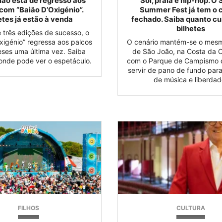
ião está de regresso aos
Sol, praia e hip-hop. O
com “Baião D’Oxigénio”.
Summer Fest já tem o 
etes já estão à venda
fechado. Saiba quanto c
bilhetes
 três edições de sucesso, o
xigénio” regressa aos palcos
O cenário mantém-se o mesm
ses uma última vez. Saiba
de São João, na Costa da C
onde pode ver o espetáculo.
com o Parque de Campismo d
servir de pano de fundo para
de música e liberdad
FILHOS
CULTURA