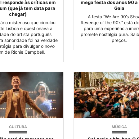
 responde às críticas em
mega festa dos anos 90 a
um (que já tem data para
Gaia
chegar)
A festa “We Are 90’s Sho
rio misterioso que circulou
Revenge of the 90’s” está d
 de Lisboa e questionava a
para uma experiência imer
idade do artista português
promete nostalgia pura. Sai
ra sonoridade foi na verdade
preços.
atégia para divulgar o novo
m de Richie Campbell.
CULTURA
MÚSICA