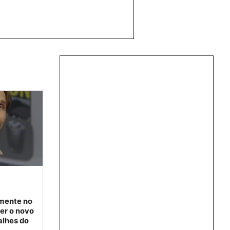
lmente no
ser o novo
alhes do