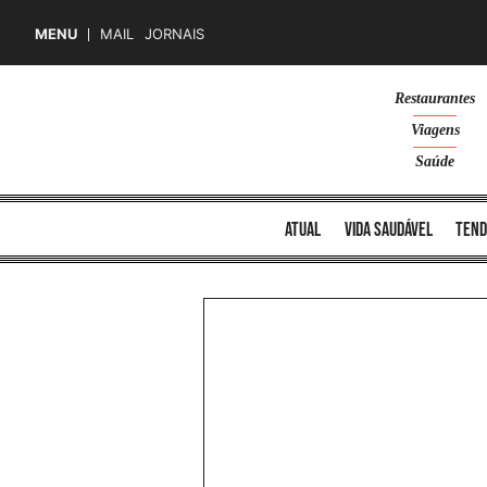
MENU
MAIL
JORNAIS
Skip
Restaurantes
to
Viagens
content
Saúde
atual
vida saudável
tend