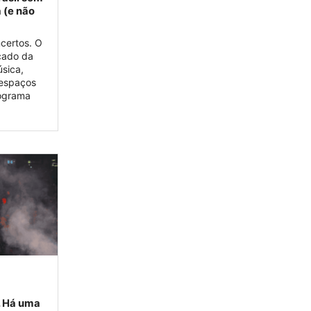
a (e não
ncertos. O
rcado da
úsica,
 espaços
rograma
. Há uma