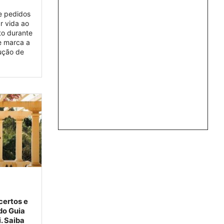
e pedidos
r vida ao
ito durante
e marca a
ução de
certos e
 do Guia
. Saiba