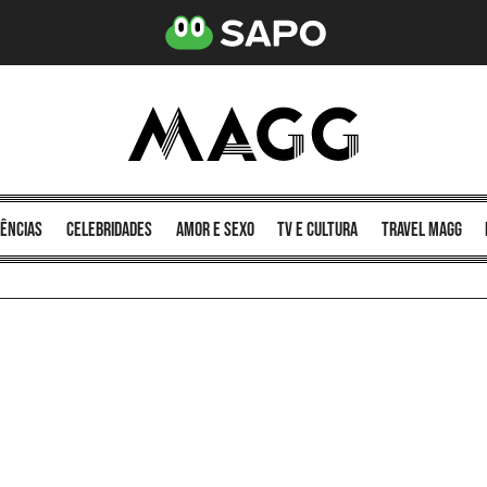
ências
celebridades
amor e sexo
TV e cultura
Travel MAGG