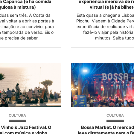
a Caparica (e há comida
experiência imersiva de r
gulosa à mistura)
virtual (e já há bilhe
duas sem três. A Costa da
Está quase a chegar a Lisbo
ai voltar a abrir as portas à
Picchu: Viagem à Cidade Per
nimação e ao convívio, para
experiência de realidade virt
a temporada de verão. Eis o
fazê-lo viajar pela históri
ue precisa de saber.
minutos. Saiba tudo
CULTURA
CULTURA
 Vinho & Jazz Festival. O
Bossa Market. O mercad
val com música e vinho
leva diretamente para o B