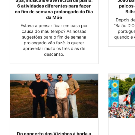
Spa, musicais e até recital de piano.
João Ba
6 atividades diferentes para fazer
palcos 
no fim de semana prolongado do Dia
Bilh
da Mãe
Depois de
Estava a pensar ficar em casa por
“Baião D’O
causa do mau tempo? As nossas
portugue
sugestões para o fim de semana
quando e 
prolongado vão fazê-lo querer
aproveitar muito os três dias de
descanso.
Do concerto dos Vizinhos à borla a