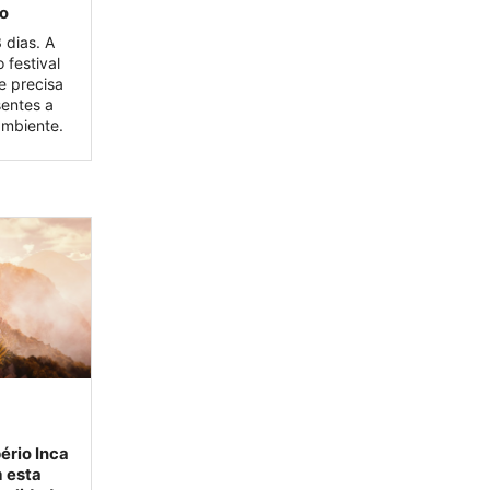
to
 dias. A
 festival
e precisa
entes a
ambiente.
ério Inca
m esta