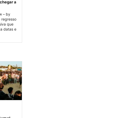
 chegar a
w – by
e regresso
siva que
ba datas e