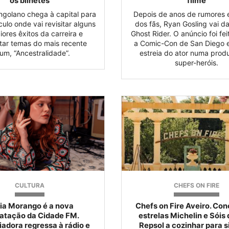
os bilhetes
filme
ngolano chega à capital para
Depois de anos de rumores 
ulo onde vai revisitar alguns
dos fãs, Ryan Gosling vai da
ores êxitos da carreira e
Ghost Rider. O anúncio foi fe
tar temas do mais recente
a Comic-Con de San Diego 
um, “Ancestralidade”.
estreia do ator numa prod
super-heróis.
CULTURA
CHEFS ON FIRE
ia Morango é a nova
Chefs on Fire Aveiro. Con
atação da Cidade FM.
estrelas Michelin e Sóis
iadora regressa à rádio e
Repsol a cozinhar para si