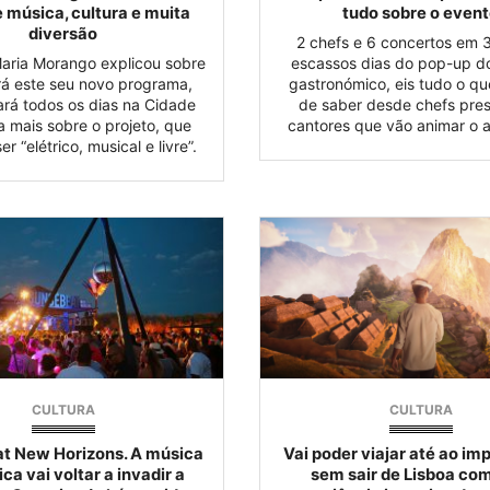
 música, cultura e muita
tudo sobre o even
diversão
2 chefs e 6 concertos em 3
aria Morango explicou sobre
escassos dias do pop-up do
rá este seu novo programa,
gastronómico, eis tudo o qu
rá todos os dias na Cidade
de saber desde chefs pres
a mais sobre o projeto, que
cantores que vão animar o 
r “elétrico, musical e livre”.
CULTURA
CULTURA
t New Horizons. A música
Vai poder viajar até ao imp
ica vai voltar a invadir a
sem sair de Lisboa co