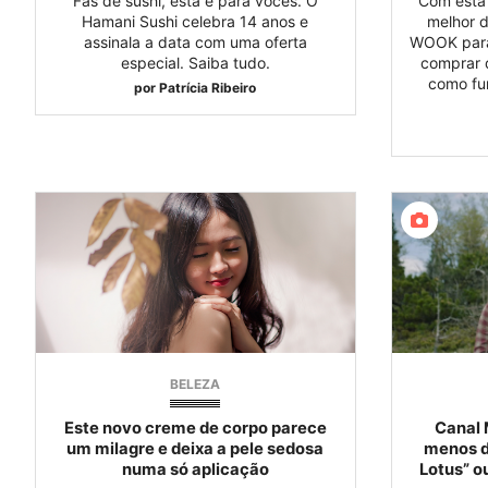
Fãs de sushi, esta é para vocês. O
Com esta
Hamani Sushi celebra 14 anos e
melhor d
assinala a data com uma oferta
WOOK para
especial. Saiba tudo.
comprar 
como fu
por
Patrícia Ribeiro
BELEZA
Este novo creme de corpo parece
Canal 
um milagre e deixa a pele sedosa
menos d
numa só aplicação
Lotus” o