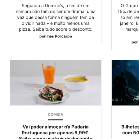
Segundo a Domino’s, o fim de um
O Grupo 
namoro não tem de ser um drama, uma
15% de de
vez que dessa forma ninguém tem de
só em re
dividir nada – e muito menos uma
janeiro. 
pizza. Saiba tudo sobre o desconto.
marque
por
Inês Policarpo
por
COMIDA
Vai poder almoçar n’a Padaria
Bilhete
Portuguesa por apenas 5,99€.
com 50
Saiba como usufruir do desconto