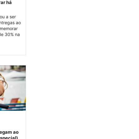
rar há
p
tou a ser
ntregas ao
comemorar
 de 30% na
hegam ao
special)