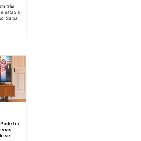
em três
e estão a
o. Saiba
 Pode ter
penas
e se