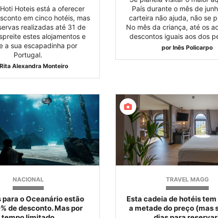
Hoti Hoteis está a oferecer
País durante o mês de jun
sconto em cinco hotéis, mas
carteira não ajuda, não se 
servas realizadas até 31 de
No mês da criança, até os a
Espreite estes alojamentos e
descontos iguais aos dos p
 a sua escapadinha por
por
Inês Policarpo
Portugal.
Rita Alexandra Monteiro
NACIONAL
TRAVEL MAGG
s para o Oceanário estão
Esta cadeia de hotéis tem
% de desconto. Mas por
a metade do preço (mas 
tempo limitado
dias para reservar