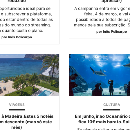
reduzido
apressar)
 oportunidade ideal para se
A campanha entra em vigor e
 e subscrever a plataforma,
feira, 4 de março, e vai 
do estar dentro de todas as
possibilidade a todos de pa
as do mundo do streaming.
menos pela sua subscrição. S
a quanto custa o plano.
por
Inês Policarpo
por
Inês Policarpo
VIAGENS
CULTURA
 à Madeira. Estes 5 hotéis
Em junho, ir ao Oceanário 
m desconto (mas só este
fica 10€ mais barato. Sa
mês)
Se planeia visitar o maior a