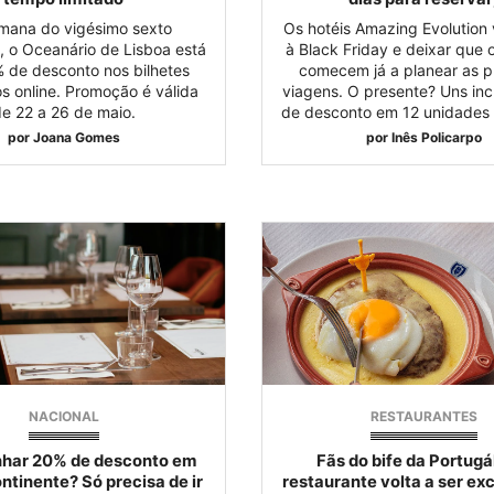
mana do vigésimo sexto
Os hotéis Amazing Evolution 
o, o Oceanário de Lisboa está
à Black Friday e deixar que o
 de desconto nos bilhetes
comecem já a planear as 
 online. Promoção é válida
viagens. O presente? Uns inc
e 22 a 26 de maio.
de desconto em 12 unidades h
por
Joana Gomes
por
Inês Policarpo
NACIONAL
RESTAURANTES
nhar 20% de desconto em
Fãs do bife da Portugál
ntinente? Só precisa de ir
restaurante volta a ser ex