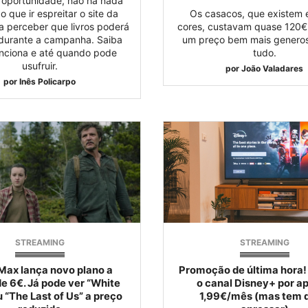
 oportunidade, não há nada
o que ir espreitar o site da
Os casacos, que existem 
 perceber que livros poderá
cores, custavam quase 120€ 
durante a campanha. Saiba
um preço bem mais generos
nciona e até quando pode
tudo.
usufruir.
por
João Valadares
por
Inês Policarpo
STREAMING
STREAMING
Max lança novo plano a
Promoção de última hora!
e 6€. Já pode ver “White
o canal Disney+ por a
u “The Last of Us” a preço
1,99€/mês (mas tem d