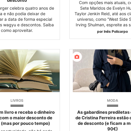
desconto
Com opções mais atuais, 
rger celebra quatro anos de
Sete Maridos de Evelyn Hu
ia e não podia deixar de
Taylor Jenkin Reid, até aos c
r a data de forma especial
universo, como “West Side S
s wagyu e descontos. Saiba
Irving Shulman, espreite as 
como aproveitar.
por
Inês Policarpo
LIVROS
MODA
 livro e receba o dinheiro
As gabardines prediletas 
 com o maior desconto de
de Cristina Ferreira estã
 (mas por pouco tempo)
de desconto (e ficam a 
90€)