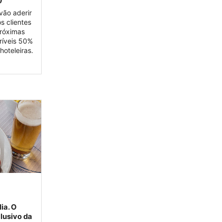
vão aderir
s clientes
próximas
ríveis 50%
oteleiras.
ia. O
clusivo da