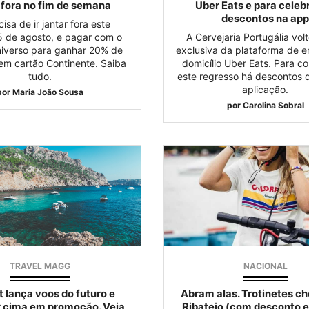
 fora no fim de semana
Uber Eats e para celeb
descontos na ap
isa de ir jantar fora este
5 de agosto, e pagar com o
A Cervejaria Portugália vol
niverso para ganhar 20% de
exclusiva da plataforma de e
em cartão Continente. Saiba
domicílio Uber Eats. Para 
tudo.
este regresso há descontos
aplicação.
por
Maria João Sousa
por
Carolina Sobral
TRAVEL MAGG
NACIONAL
 lança voos do futuro e
Abram alas. Trotinetes c
r cima em promoção. Veja
Ribatejo (com desconto e