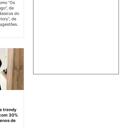
como “Os
go”, de
lássicos do
tory”, de
sugestões.
e trendy
o com 30%
menos de