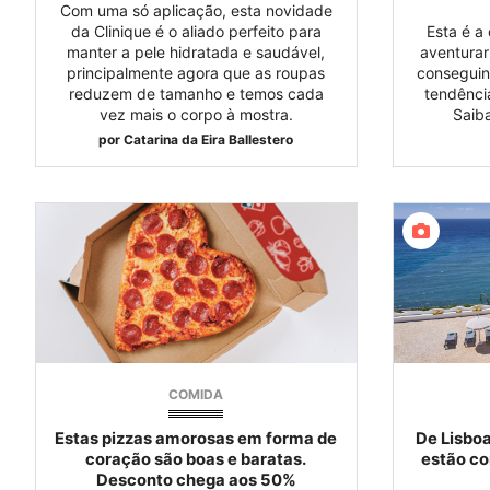
Com uma só aplicação, esta novidade
da Clinique é o aliado perfeito para
Esta é a
manter a pele hidratada e saudável,
aventurar
principalmente agora que as roupas
conseguin
reduzem de tamanho e temos cada
tendênci
vez mais o corpo à mostra.
Saib
por
Catarina da Eira Ballestero
COMIDA
Estas pizzas amorosas em forma de
De Lisboa
coração são boas e baratas.
estão co
Desconto chega aos 50%