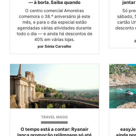
— à borla. Saiba quando
jantar
O centro comercial Amoreiras
Só prec
comemora o 38.º aniversário já este
sábado, 
mês, e para o dia especial estão
cartão U
agendadas várias atividades durante
desconto 
todo o dia — e ainda há descontos de
40% em várias lojas.
por
Sónia Carvalho
TRAVEL MAGG
O tempo está a contar: Ryanair
easyJet
lança promoção relâmpago só até
ainda po