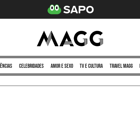
ências
celebridades
amor e sexo
TV e cultura
Travel MAGG