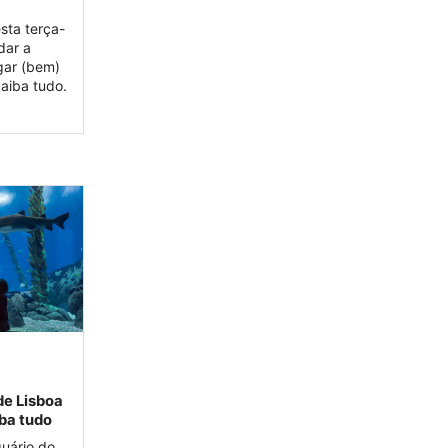
sta terça-
dar a
gar (bem)
aiba tudo.
de Lisboa
iba tudo
quário do