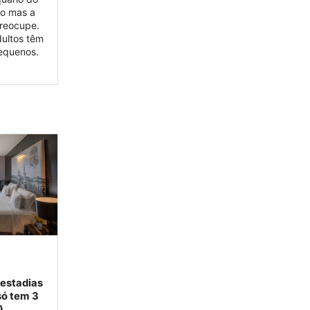
ho mas a
preocupe.
dultos têm
equenos.
 estadias
só tem 3
)