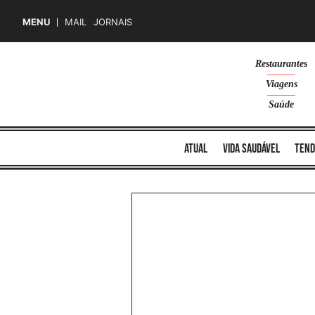
MENU
MAIL
JORNAIS
Skip
Restaurantes
to
Viagens
content
Saúde
atual
vida saudável
tend