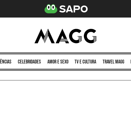
ências
celebridades
amor e sexo
TV e cultura
Travel MAGG