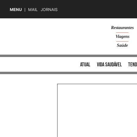
MENU
MAIL
JORNAIS
Skip
Restaurantes
to
Viagens
content
Saúde
atual
vida saudável
tend