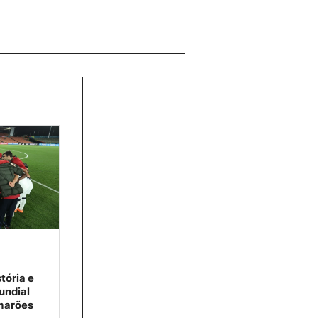
tória e
undial
marões