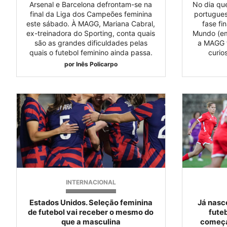
Arsenal e Barcelona defrontam-se na
No dia qu
final da Liga dos Campeões feminina
portugues
este sábado. À MAGG, Mariana Cabral,
fase f
ex-treinadora do Sporting, conta quais
Mundo (em
são as grandes dificuldades pelas
a MAGG t
quais o futebol feminino ainda passa.
curio
por
Inês Policarpo
INTERNACIONAL
Estados Unidos. Seleção feminina
Já nasc
de futebol vai receber o mesmo do
fute
que a masculina
começá