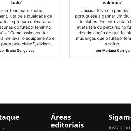
tudo”
valemos”
-se Teammate Football
Jéssica Silva é a primeira
nt, luta pela igualdade de
portuguesa a ganhar um títu
ades e procura colmatar as
de clubes. Em entrevista à
lacunas do futebol feminino
atleta fala do percurso no f
ês. “‘Como assim vou ter
discriminação de que foi al
ra me lavar o equipamento e
mudanças que o futebol femi
paga pelo clube?’, diziam”.
a sofrer.
por
Bruna Gonçalves
por
Mariana Carriço
taque
Áreas
Sigam
editoriais
es
Instagra