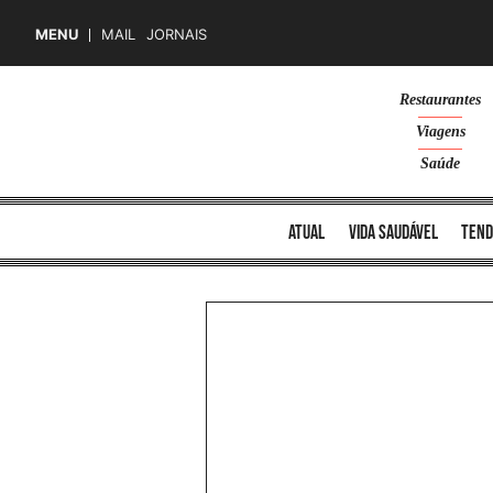
MENU
MAIL
JORNAIS
Skip
Restaurantes
to
Viagens
content
Saúde
atual
vida saudável
tend