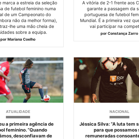
e marca a estreia da seleção
A vitória de 2-1 frente aos
a de futebol feminino numa
garante a passagem da s
inal de um Campeonato do
portuguesa de futebol fem
bora não da melhor forma),
Mundial. É a primeira vez qu
raz-lhe uma mão cheia de
vai participar na compet
sidades sobre a equipa.
por
Constança Zarro
por
Mariana Coelho
ATUALIDADE
NACIONAL
eu a primeira agência de
Jéssica Silva: “A luta tem s
bol feminino. “Quando
para que possamos 
mos, desconfiavam de
remuneradas consoante