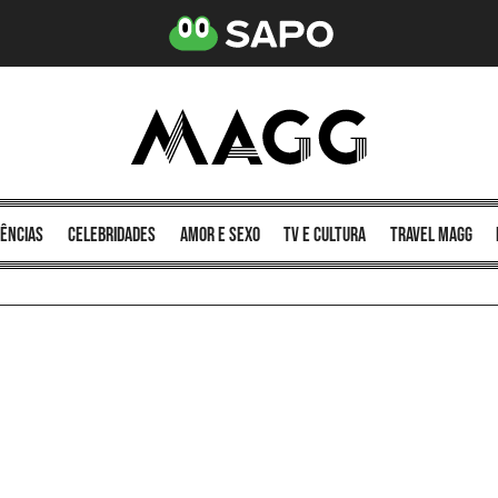
ências
celebridades
amor e sexo
TV e cultura
Travel MAGG