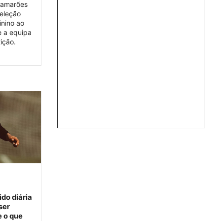
 Camarões
eleção
inino ao
e a equipa
ição.
ido diária
ser
 o que