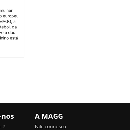
 mulher
lo europeu
 MAGG, a
utebol, da
vo e das
nino está
-nos
A MAGG
m ↗
Fale connosco