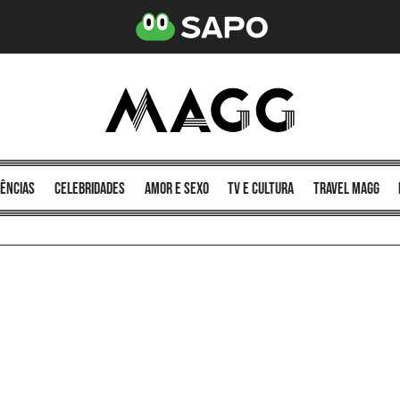
ências
celebridades
amor e sexo
TV e cultura
Travel MAGG