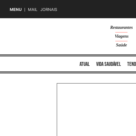
MENU
MAIL
JORNAIS
Skip
Restaurantes
to
Viagens
content
Saúde
atual
vida saudável
tend