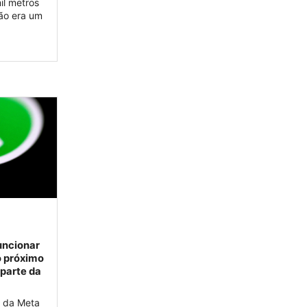
il metros
ão era um
uncionar
o próximo
 parte da
 da Meta