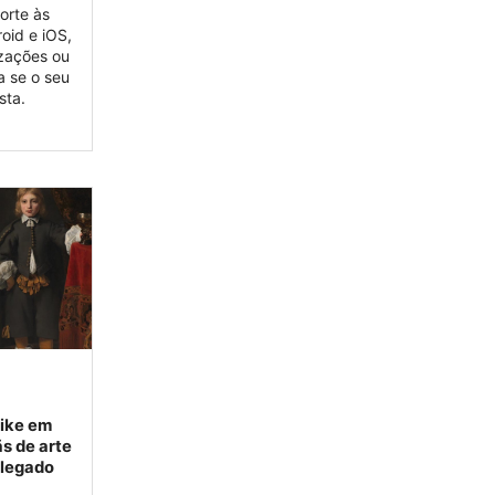
orte às
oid e iOS,
izações ou
a se o seu
sta.
Nike em
s de arte
alegado