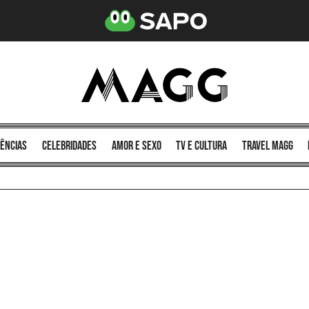
ências
celebridades
amor e sexo
TV e cultura
Travel MAGG