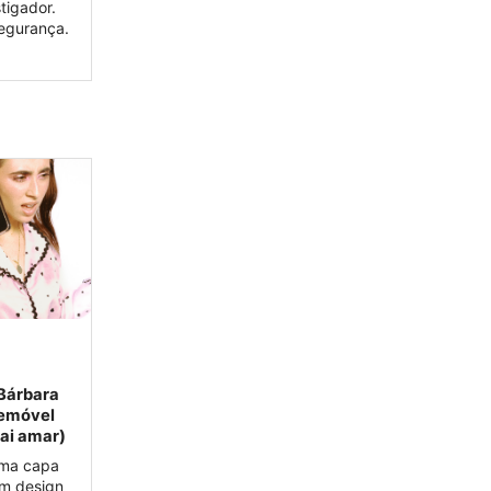
tigador.
egurança.
 Bárbara
lemóvel
vai amar)
uma capa
um design