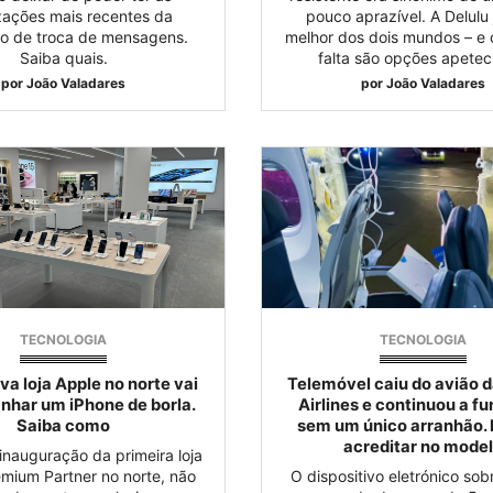
zações mais recentes da
pouco aprazível. A Delulu 
ão de troca de mensagens.
melhor dos dois mundos – e 
Saiba quais.
falta são opções apetecí
por
João Valadares
por
João Valadares
TECNOLOGIA
TECNOLOGIA
va loja Apple no norte vai
Telemóvel caiu do avião 
nhar um iPhone de borla.
Airlines e continuou a f
Saiba como
sem um único arranhão. 
acreditar no mode
inauguração da primeira loja
mium Partner no norte, não
O dispositivo eletrónico sob