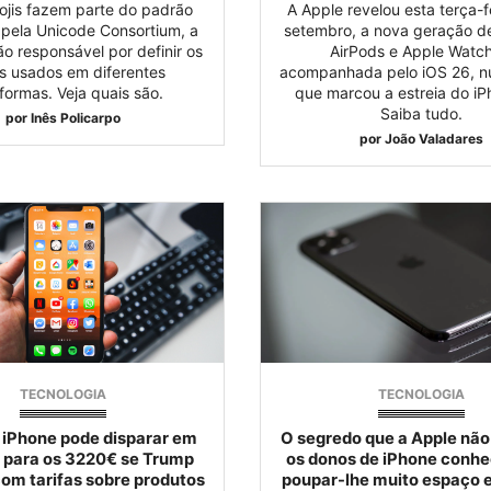
ojis fazem parte do padrão
A Apple revelou esta terça-f
pela Unicode Consortium, a
setembro, a nova geração de
o responsável por definir os
AirPods e Apple Watch
s usados em diferentes
acompanhada pelo iOS 26, n
formas. Veja quais são.
que marcou a estreia do iPh
Saiba tudo.
por
Inês Policarpo
por
João Valadares
TECNOLOGIA
TECNOLOGIA
 iPhone pode disparar em
O segredo que a Apple não
l para os 3220€ se Trump
os donos de iPhone conhe
om tarifas sobre produtos
poupar-lhe muito espaço e