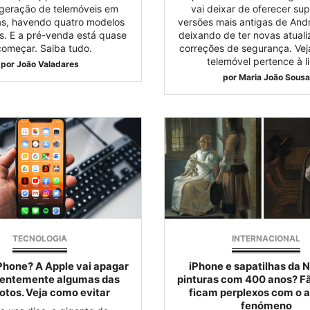
 geração de telemóveis em
vai deixar de oferecer sup
as, havendo quatro modelos
versões mais antigas de Andr
is. E a pré-venda está quase
deixando de ter novas atual
começar. Saiba tudo.
correções de segurança. Vej
telemóvel pertence à li
por
João Valadares
por
Maria João Sousa
TECNOLOGIA
INTERNACIONAL
hone? A Apple vai apagar
iPhone e sapatilhas da 
entemente algumas das
pinturas com 400 anos? Fã
otos. Veja como evitar
ficam perplexos com o 
fenómeno