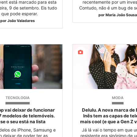
vent está marcado para esta
recentemente por um inves
ira, 9 de setembro. Eis tudo
Contudo, não é um bug de s
 que pode esperar.
por
Maria João Sousa
por
João Valadares
TECNOLOGIA
MODA
 vai deixar de funcionar
Delulu. A nova marca de
7 modelos de telemóveis.
Inês tem as capas de te
 se o seu está na lista
mais cool (e que a Gen Z 
delos de iPhone, Samsung e
Já lá vai o tempo em que 
o deixar de poder ter as
resistente era sinónimo de 