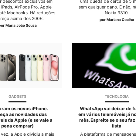
ar descontos exclusivos em
uma queda de cerca de 5 m
 iPads, AirPods Pro, Apple
sem qualquer dano. E não, n
até Macbooks. Há reduções
Nokia 3310.
preço acima dos 200€.
por
Mariana Coelho
por
Maria João Sousa
GADGETS
TECNOLOGIA
ram os novos iPhone.
WhatsApp vai deixar de f
eça as novidades dos
em vários telemóveis já n
eis da Apple (e se vale a
mês. Espreite se o seu faz
pena comprar)
lista
vez, a Apple dividiu a mais
A plataforma de mensagens