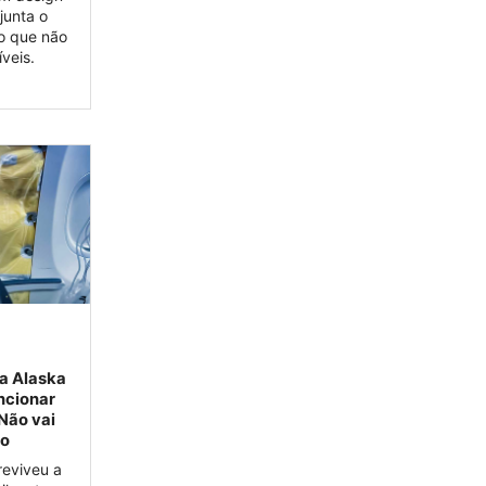
junta o
o que não
veis.
da Alaska
uncionar
Não vai
lo
reviveu a