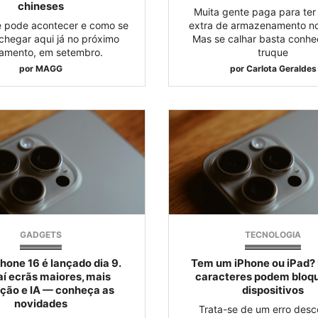
chineses
Muita gente paga para ter
e pode acontecer e como se
extra de armazenamento no
chegar aqui já no próximo
Mas se calhar basta conhe
amento, em setembro.
truque
por
MAGG
por
Carlota Geraldes
GADGETS
TECNOLOGIA
hone 16 é lançado dia 9.
Tem um iPhone ou iPad? 
í ecrãs maiores, mais
caracteres podem bloqu
ução e IA — conheça as
dispositivos
novidades
Trata-se de um erro desc