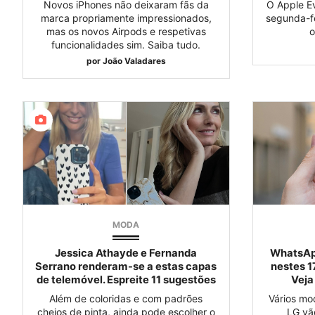
Novos iPhones não deixaram fãs da
O Apple E
marca propriamente impressionados,
segunda-fe
mas os novos Airpods e respetivas
o
funcionalidades sim. Saiba tudo.
por
João Valadares
MODA
Jessica Athayde e Fernanda
WhatsApp
Serrano renderam-se a estas capas
nestes 1
de telemóvel. Espreite 11 sugestões
Veja
Além de coloridas e com padrões
Vários mo
cheios de pinta, ainda pode escolher o
LG vã