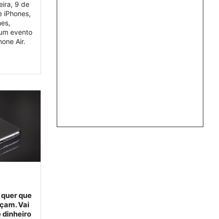
eira, 9 de
 iPhones,
es,
um evento
one Air.
 quer que
çam. Vai
 dinheiro