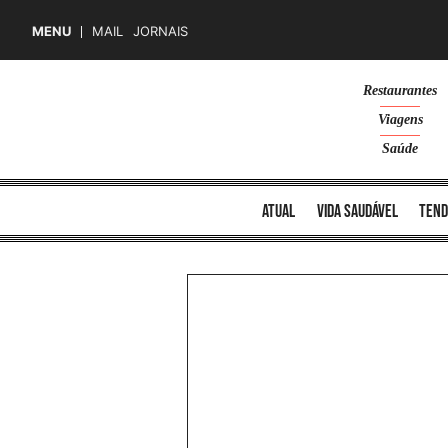
MENU
MAIL
JORNAIS
Skip
Restaurantes
to
Viagens
content
Saúde
atual
vida saudável
tend