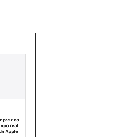
empre aos
mpo real.
da Apple