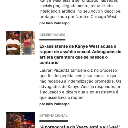
Kanye West está a ser criticado nas redes
sociais por, alegadamente, ter utilizado
inteligência artificial no seu novo videoclipe,
protagonizado por North e Chicago West.
por
Inês Policarpo
CELEBRIDADES
Ex-assistente de Kanye West acusa o
rapper de assédio sexual. Advogados do
artista garantem que se passou o
contrário
Lauren Pisciotta também diz no processo
que foi despedida sem justa causa, e que
não recebeu a indemnização prometida. Os
advogados de Kanye West já responderam
à acusação e dizem que a ex-assistente é
que assediava o rapper.
por
Inês Policarpo
INTERNACIONAL
“A pornografia do Yeezy está a vir[-se]”.