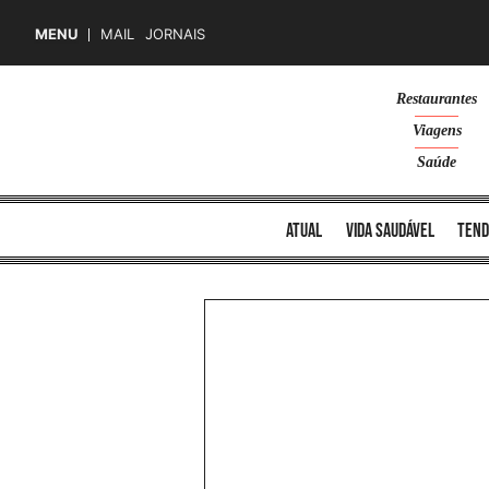
MENU
MAIL
JORNAIS
Skip
Restaurantes
to
Viagens
content
Saúde
atual
vida saudável
tend