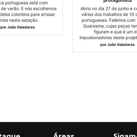
protagonista
ca portuguesa está com
 de verão. E nós escolhemos
Abriu no dia 27 de junho e 
delos coloridos para arrasar
vários dos trabalhos de 10 
inda nesta estação.
portugueses. Falámos com 
Quaresma, cujas peças ta
por
João Valadares
figuram e que é um d
impulsionadores deste projet
por
João Valadares
taque
Áreas
Sigam