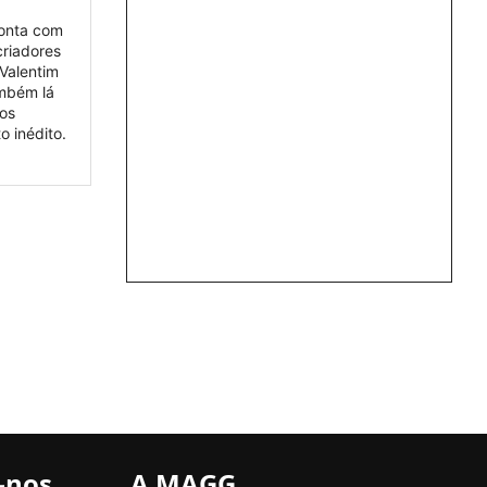
conta com
criadores
Valentim
mbém lá
os
o inédito.
-nos
A MAGG