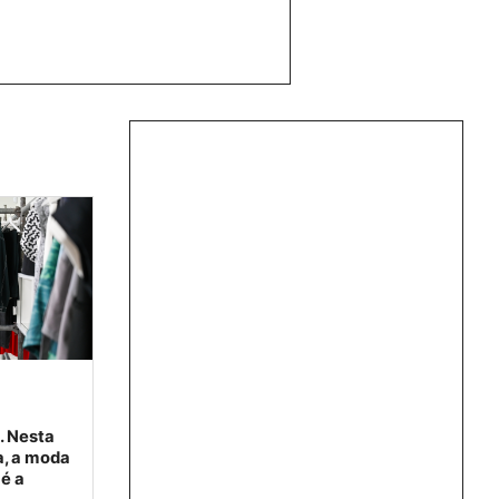
. Nesta
a, a moda
é a