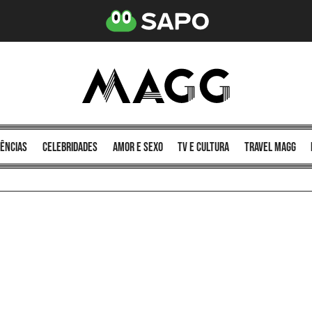
ências
celebridades
amor e sexo
TV e cultura
Travel MAGG