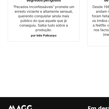
segredos perigosos
de
“Pecados Inconfessáveis” promete um
Desde 198
enredo viciante e altamente sensual,
andam n
querendo conquistar ainda mais
foram feit
público do que aquele que já
os irmãos 
conseguiu. Saiba tudo sobre a
a Netflix 
produção.
nos facto
(me
por
Inês Policarpo
Em des