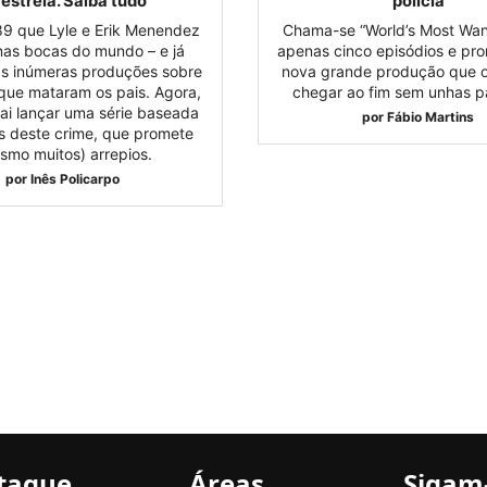
 estreia. Saiba tudo
polícia
9 que Lyle e Erik Menendez
Chama-se “World’s Most Wan
as bocas do mundo – e já
apenas cinco episódios e pro
as inúmeras produções sobre
nova grande produção que o 
que mataram os pais. Agora,
chegar ao fim sem unhas pa
vai lançar uma série baseada
por
Fábio Martins
s deste crime, que promete
smo muitos) arrepios.
por
Inês Policarpo
taque
Áreas
Sigam