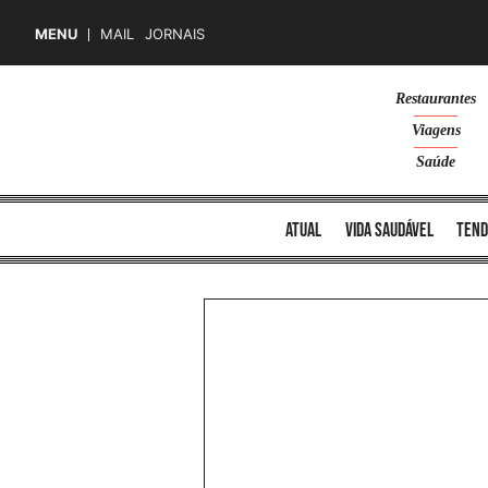
MENU
MAIL
JORNAIS
Skip
Restaurantes
to
Viagens
content
Saúde
atual
vida saudável
tend