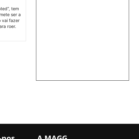
ted”, tem
mete ser a
vai fazer
ra roer.
-nos
A MAGG