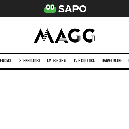
ências
celebridades
amor e sexo
TV e cultura
Travel MAGG