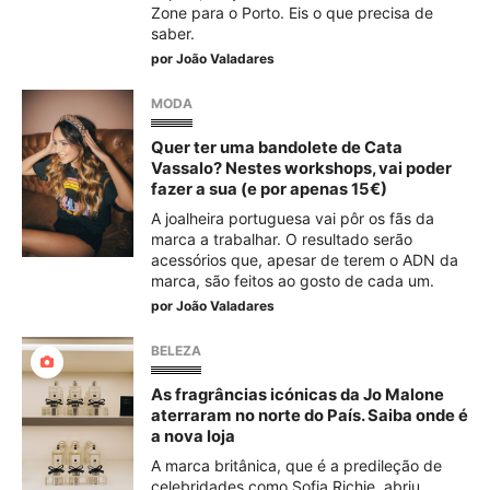
Zone para o Porto. Eis o que precisa de
saber.
por
João Valadares
MODA
Quer ter uma bandolete de Cata
Vassalo? Nestes workshops, vai poder
fazer a sua (e por apenas 15€)
A joalheira portuguesa vai pôr os fãs da
marca a trabalhar. O resultado serão
acessórios que, apesar de terem o ADN da
marca, são feitos ao gosto de cada um.
por
João Valadares
BELEZA
As fragrâncias icónicas da Jo Malone
aterraram no norte do País. Saiba onde é
a nova loja
A marca britânica, que é a predileção de
celebridades como Sofia Richie, abriu