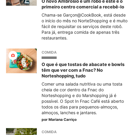
O novo Ambrósio é um robô e este é o
primeiro centro comercial a recebê-lo
Chama-se Garçon@CookBook, está desde
o início do mês no NorteShopping e é muito
fácil de requisitar os serviços deste robô.
Para já, entrega comida de apenas três
restaurantes.
COMIDA
O que é que tostas de abacate e bowls
têm que ver com a Fnac? No
Norteshopping, tudo
Comer uma salada nutritiva ou uma tosta
cheia de cor dentro da Fnac do
Norteshopping e do Marshopping já é
possível. O Spot In Fnac Café está aberto
todos os dias para pequenos-almoços,
almoços, lanches e jantares.
por
Mariana Carriço
COMIDA