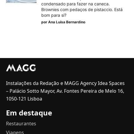
condensado para fazer na caneca.
Brownies com pedaços de pistaccio. Está
bom para si?
por
Ana Luísa Bernardino
Instalações da Redação e MAGG Agency Idea Spaces
– Palácio Sotto Mayor, Av. Fontes Pereira de Melo 16,
1050-121 Lisboa
Em destaque
Restaurantes
Viagens