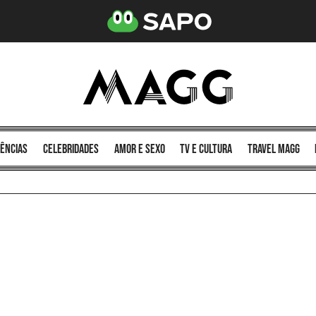
ências
celebridades
amor e sexo
TV e cultura
Travel MAGG