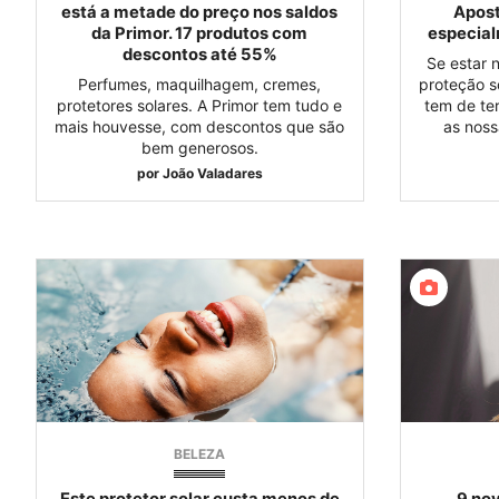
está a metade do preço nos saldos
Apost
da Primor. 17 produtos com
especial
descontos até 55%
Se estar 
Perfumes, maquilhagem, cremes,
proteção so
protetores solares. A Primor tem tudo e
tem de te
mais houvesse, com descontos que são
as noss
bem generosos.
por
João Valadares
BELEZA
Este protetor solar custa menos de
9 no