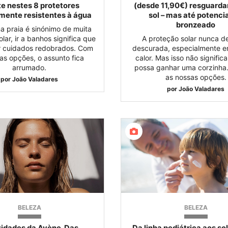
e nestes 8 protetores
(desde 11,90€) resguard
mente resistentes à água
sol – mas até potenci
bronzeado
na praia é sinónimo de muita
lar, ir a banhos significa que
A proteção solar nunca d
r cuidados redobrados. Com
descurada, especialmente e
as opções, o assunto fica
calor. Mas isso não signific
arrumado.
possa ganhar uma corzinha.
as nossas opções.
por
João Valadares
por
João Valadares
BELEZA
BELEZA
vidades da Avène. Das
Da linha pediátrica aos so