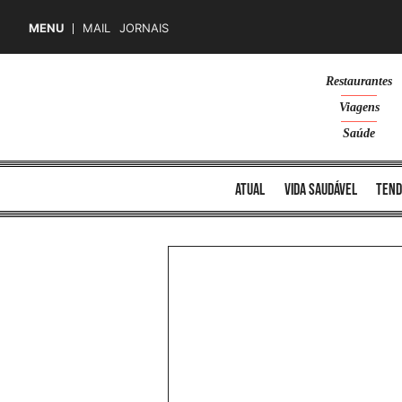
MENU
MAIL
JORNAIS
Skip
Restaurantes
to
Viagens
content
Saúde
atual
vida saudável
tend