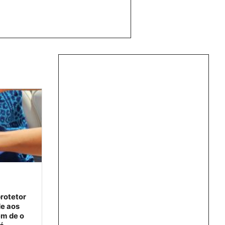
rotetor
de aos
m de o