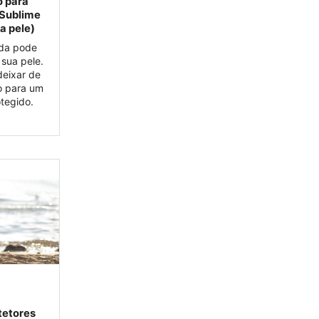
o para
 Sublime
a pele)
da pode
a sua pele.
deixar de
o para um
tegido.
otetores