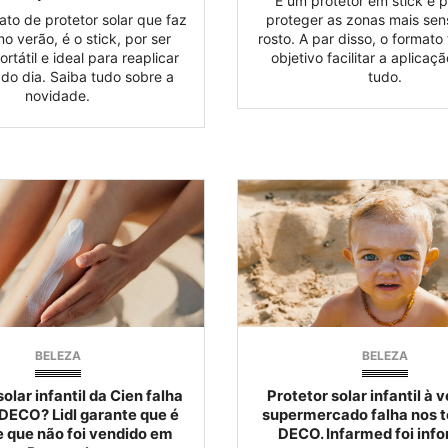
É um protetor em stick e 
ato de protetor solar que faz
proteger as zonas mais sen
no verão, é o stick, por ser
rosto. A par disso, o format
ortátil e ideal para reaplicar
objetivo facilitar a aplicaç
 do dia. Saiba tudo sobre a
tudo.
novidade.
BELEZA
BELEZA
solar infantil da Cien falha
Protetor solar infantil à 
 DECO? Lidl garante que é
supermercado falha nos t
e que não foi vendido em
DECO. Infarmed foi inf