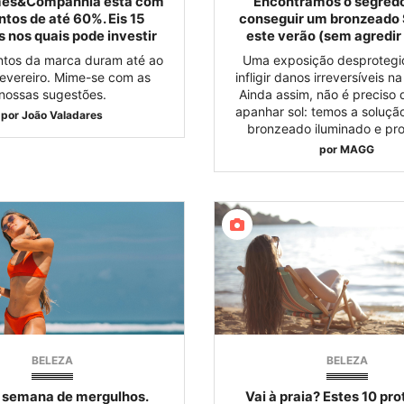
mes&Companhia está com
Encontrámos o segred
tos de até 60%. Eis 15
conseguir um bronzeado
 nos quais pode investir
este verão (sem agredir 
tos da marca duram até ao
Uma exposição desprotegi
fevereiro. Mime-se com as
infligir danos irreversíveis n
nossas sugestões.
Ainda assim, não é preciso 
apanhar sol: temos a soluçã
por
João Valadares
bronzeado iluminado e pro
por
MAGG
BELEZA
BELEZA
 semana de mergulhos.
Vai à praia? Estes 10 pr