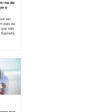
am-no do
am o
eve ser
m dias de
a que não
 Espreite
lares que