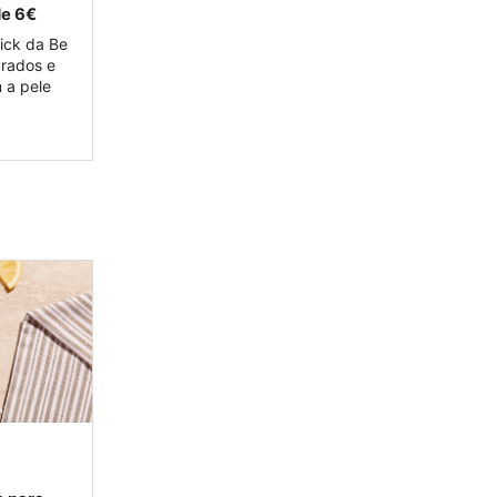
de 6€
tick da Be
urados e
 a pele