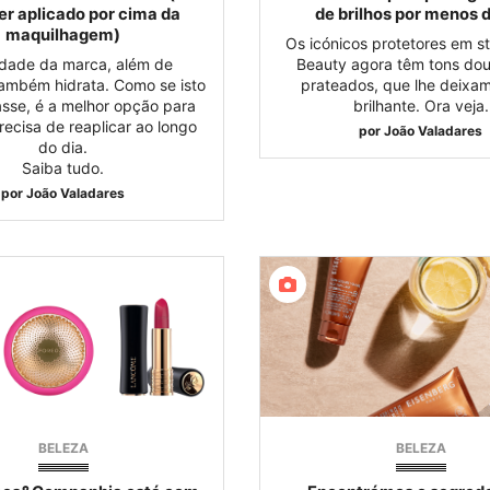
er aplicado por cima da
de brilhos por menos 
maquilhagem)
Os icónicos protetores em s
idade da marca, além de
Beauty agora têm tons do
também hidrata. Como se isto
prateados, que lhe deixam
sse, é a melhor opção para
brilhante. Ora veja.
ecisa de reaplicar ao longo
por
João Valadares
do dia.
Saiba tudo.
por
João Valadares
BELEZA
BELEZA