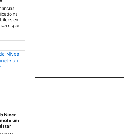
 é
epâncias
dicado na
obtidos em
enda o que
da Nivea
romete um
uistar