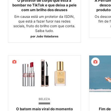
O protetor de corpo que está a
A Perfu
bombar no TikTok e que deixa a pele
descon
com um brilho dos deuses
produtos
Em causa está um protetor da ISDIN,
Os descon
que está a fazer furor nas redes
fim de 
sociais, fruto do brilho com que conta.
Saiba tudo.
por
João Valadares
BELEZA
O batom mais viral do momento
Fim de