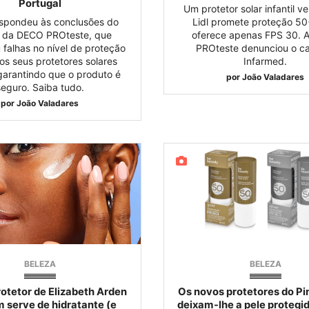
Portugal
Um protetor solar infantil v
espondeu às conclusões do
Lidl promete proteção 50
 da DECO PROteste, que
oferece apenas FPS 30. 
u falhas no nível de proteção
PROteste denunciou o c
s seus protetores solares
Infarmed.
 garantindo que o produto é
por
João Valadares
seguro. Saiba tudo.
por
João Valadares
BELEZA
BELEZA
otetor de Elizabeth Arden
Os novos protetores do P
 serve de hidratante (e
deixam-lhe a pele protegid