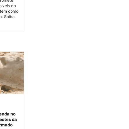
promete
síveis do
o tem como
ão. Saiba
venda no
estes da
ormado