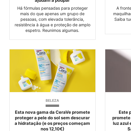
ajudam a poupar
Há fórmulas pensadas para proteger
A front
mais do que apenas um grupo de
maquilha
pessoas, com elevada tolerância,
Saiba tu
resistência à água e proteção de amplo
espetro. Reunimos algumas.
BELEZA
Esta nova gama da CeraVe promete
Este 
proteger a pele do sol sem descurar
promete 
a hidratação (e os preços começam
luz azul
nos 12,10€)
S