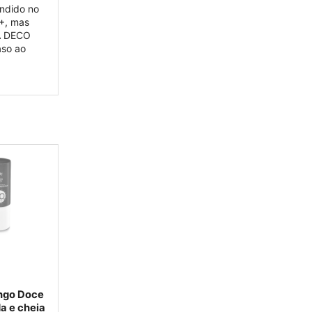
endido no
+, mas
A DECO
aso ao
ingo Doce
a e cheia