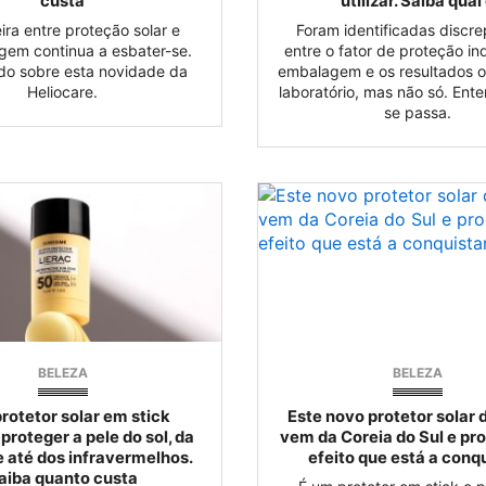
custa
utilizar. Saiba qual
eira entre proteção solar e
Foram identificadas discr
gem continua a esbater-se.
entre o fator de proteção in
do sobre esta novidade da
embalagem e os resultados 
Heliocare.
laboratório, mas não só. Ent
se passa.
BELEZA
BELEZA
protetor solar em stick
Este novo protetor solar 
proteger a pele do sol, da
vem da Coreia do Sul e p
 e até dos infravermelhos.
efeito que está a conq
aiba quanto custa