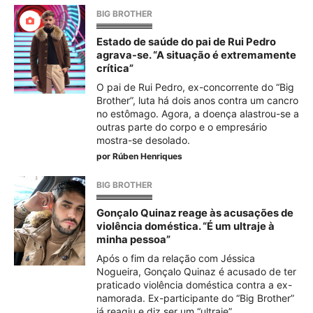
BIG BROTHER
Estado de saúde do pai de Rui Pedro
agrava-se. “A situação é extremamente
crítica”
O pai de Rui Pedro, ex-concorrente do “Big
Brother”, luta há dois anos contra um cancro
no estômago. Agora, a doença alastrou-se a
outras parte do corpo e o empresário
mostra-se desolado.
por
Rúben Henriques
BIG BROTHER
Gonçalo Quinaz reage às acusações de
violência doméstica. “É um ultraje à
minha pessoa”
Após o fim da relação com Jéssica
Nogueira, Gonçalo Quinaz é acusado de ter
praticado violência doméstica contra a ex-
namorada. Ex-participante do “Big Brother”
já reagiu e diz ser um “ultraje”.