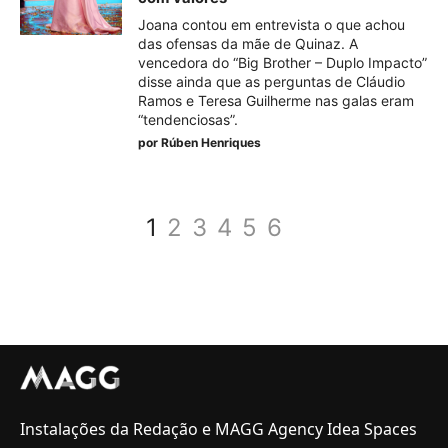
Joana contou em entrevista o que achou
das ofensas da mãe de Quinaz. A
vencedora do “Big Brother – Duplo Impacto”
disse ainda que as perguntas de Cláudio
Ramos e Teresa Guilherme nas galas eram
“tendenciosas”.
por
Rúben Henriques
1
2
3
4
5
6
Instalações da Redação e MAGG Agency Idea Spaces