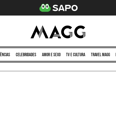
ências
celebridades
amor e sexo
TV e cultura
Travel MAGG