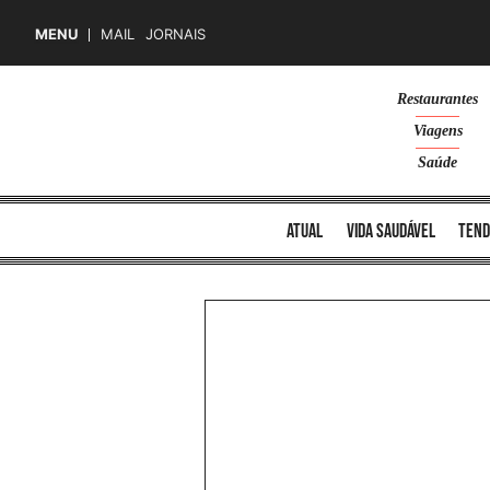
MENU
MAIL
JORNAIS
Skip
Restaurantes
to
Viagens
content
Saúde
atual
vida saudável
tend