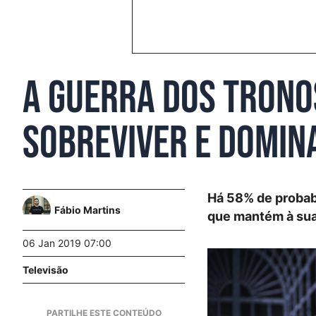
A Guerra dos Trono
sobreviver e domin
Há 58% de probabi
Fábio Martins
que mantém à sua
06 Jan 2019 07:00
Televisão