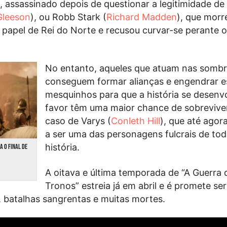
), assassinado depois de questionar a legitimidade de
Gleeson
), ou Robb Stark (
Richard Madden
), que morr
papel de Rei do Norte e recusou curvar-se perante 
No entanto, aqueles que atuam nas sombr
conseguem formar alianças e engendrar 
mesquinhos para que a história se desenvo
favor têm uma maior chance de sobrevive
caso de Varys (
Conleth Hill
), que até agor
a ser uma das personagens fulcrais de tod
história.
A O FINAL DE
A oitava e última temporada de “A Guerra 
Tronos” estreia já em abril e é promete ser
 batalhas sangrentas e muitas mortes.