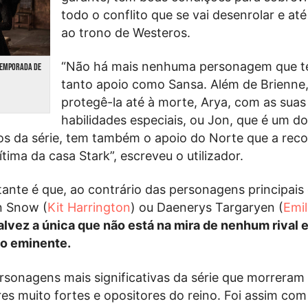
todo o conflito que se vai desenrolar e at
ao trono de Westeros.
“Não há mais nenhuma personagem que t
 TEMPORADA DE
tanto apoio como Sansa. Além de Brienne,
protegê-la até à morte, Arya, com as suas
habilidades especiais, ou Jon, que é um d
os da série, tem também o apoio do Norte que a rec
tima da casa Stark”, escreveu o utilizador.
ante é que, ao contrário das personagens principais
n Snow (
Kit Harrington
) ou Daenerys Targaryen (
Emil
alvez a única que não está na mira de nenhum rival e,
go eminente.
rsonagens mais significativas da série que morreram
res muito fortes e opositores do reino. Foi assim co