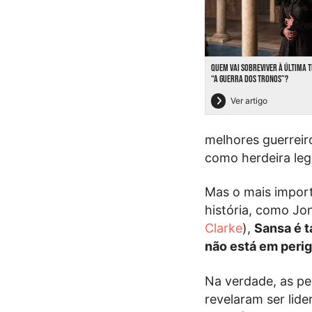
QUEM VAI SOBREVIVER À ÚLTIMA
“A GUERRA DOS TRONOS”?
Ver artigo
melhores guerreir
como herdeira legí
Mas o mais import
história, como Jo
Clarke
),
Sansa é t
não está em peri
Na verdade, as pe
revelaram ser lide