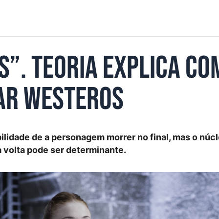
s”. Teoria explica c
ar Westeros
lidade de a personagem morrer no final, mas o núcl
 volta pode ser determinante.