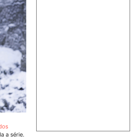
dos
a a série.