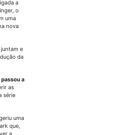
rigada a
inger, o
m uma
uma nova
 juntam e
odução da
 passou a
rir as
 série
geriu uma
ark que,
ver a