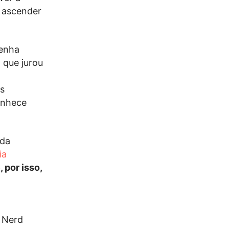
é ascender
enha
 que jurou
os
onhece
 da
ia
 por isso,
m Nerd