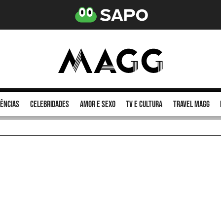
ências
celebridades
amor e sexo
TV e cultura
Travel MAGG