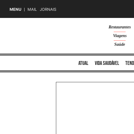
MENU
MAIL
JORNAIS
Skip
Restaurantes
to
Viagens
content
Saúde
atual
vida saudável
tend