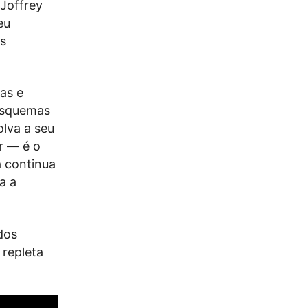
 Joffrey
eu
os
as e
esquemas
lva a seu
r — é o
a continua
a a
dos
 repleta