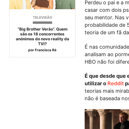
Perdeu o pai e a 
casar com dois psi
seu mentor. Nas v
TELEVISÃO
probabilidade de 
“Big Brother Verão”. Quem
teoria de um fã da
são os 18 concorrentes
anónimos do novo reality da
TVI?
É nas comunidades
por
Francisca Ré
analisam ao porm
HBO não foi difer
É que desde que 
utilizar o
Reddit
p
teorias mais mira
não é baseada nos