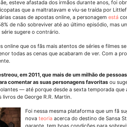
mãe, esteve afastada dos irmãos durante anos, foi ob
copatas que a maltratavam e viu-se traída por Littlef
árias casas de apostas online, a personagem
está
co
58% de não sobreviver até ao último episódio, mas 
 série sugere o contrário.
 online que os fãs mais atentos de séries e filmes se
enor todas as cenas que acabaram de ver. Com a pr
ente.
estreou, em 2011, que mais de um milhão de pessoas
ara comentar as suas personagens favoritas
ou suge
bolantes — até porque desde a sexta temporada que a
 livros de George R.R. Martin.
Foi nessa mesma plataforma que um fã su
nova
teoria
acerca do destino de Sansa St
garante, tem boas condições para sobrevi