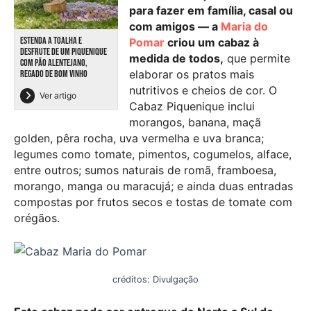
para fazer em família, casal ou
com amigos — a
Maria do
ESTENDA A TOALHA E
Pomar
criou um cabaz à
DESFRUTE DE UM PIQUENIQUE
medida de todos,
que permite
COM PÃO ALENTEJANO,
elaborar os pratos mais
REGADO DE BOM VINHO
nutritivos e cheios de cor. O
Ver artigo
Cabaz Piquenique inclui
morangos, banana, maçã
golden, pêra rocha, uva vermelha e uva branca;
legumes como tomate, pimentos, cogumelos, alface,
entre outros; sumos naturais de romã, framboesa,
morango, manga ou maracujá; e ainda duas entradas
compostas por frutos secos e tostas de tomate com
orégãos.
créditos: Divulgação