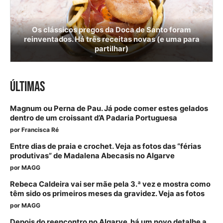
Os clássicos pregos da Doca de Santo foram
reinventados. Há três receitas novas (e uma para
partilhar)
ÚLTIMAS
Magnum ou Perna de Pau. Já pode comer estes gelados
dentro de um croissant d’A Padaria Portuguesa
por
Francisca Ré
Entre dias de praia e crochet. Veja as fotos das “férias
produtivas” de Madalena Abecasis no Algarve
por
MAGG
Rebeca Caldeira vai ser mãe pela 3.ª vez e mostra como
têm sido os primeiros meses da gravidez. Veja as fotos
por
MAGG
Depois do reencontro no Algarve, há um novo detalhe a