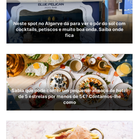
Neste spot no Algarve dá para ver o pôr do sol com
cocktails, petiscos e muito boa onda. Saiba onde
fica
Sabia que pode comer um pequeno-almoço de hotel
de 5 estrelas por menos de 5€? Contamos-lhe
como