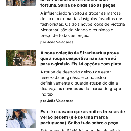
fortuna. Saiba de onde são as peças
A influenciadora voltou a trocar as marcas
de luxo por uma das insígnias favoritas das
fashionistas. Os dois novos looks de Victoria
Montanari são da Mango e reunimos o
preço de todas as peças.
por
João Valadares
A nova coleção da Stradivarius prova
que a roupa desportiva não serve só
para o ginásio. Eis 14 opções com pinta
A roupa de desporto deixou de estar
reservada ao ginásio e conquistou
definitivamente o guarda-roupa do dia a
dia. Veja as novidades da marca do grupo
Inditex.
por
João Valadares
Este é o casaco que as noites frescas de
verão pedem (e é de uma marca
portuguesa). Saiba tudo sobre a peça
Esta peça da IMMA foi beber inspiração à