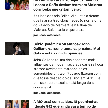
Do cinto da Zara ao conjunto colorido.
Leonor e Sofía deslumbram em Maiorca
com looks que gritam verão
As filhas dos reis Felipe VI e Letizia deram
que falar na tradicional receção nos jardins
do Palácio de Marivent, em Palma de
Maiorca. Saiba tudo o que usaram.
por
João Valadares
Génio, polémico ou ambos? John
Galliano vai ser o tema da próxima Met
Gala e está a dividir opiniões
John Galliano foi um dos criadores mais
influentes da moda, mas a sua carreira ficou
irremediavelmente marcada pelos
comentários antissemitas que fizeram com
que fosse despedido da Dior, em 2011. E é
por isso que a escolha está longe de ser
consensual.
por
João Valadares
A MO está com saldos. 18 pechinchas
(desde 8€) que ainda vai a tempo de