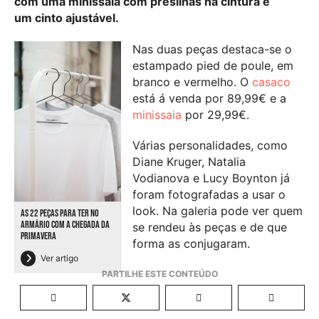
com uma minissaia com presilhas na cintura e
um cinto ajustável.
Nas duas peças destaca-se o
estampado pied de poule, em
branco e vermelho. O
casaco
está á venda por 89,99€ e a
minissaia
por 29,99€.
Várias personalidades, como
Diane Kruger, Natalia
Vodianova e Lucy Boynton já
foram fotografadas a usar o
look. Na galeria pode ver quem
AS 22 PEÇAS PARA TER NO
ARMÁRIO COM A CHEGADA DA
se rendeu às peças e de que
PRIMAVERA
forma as conjugaram.
Ver artigo