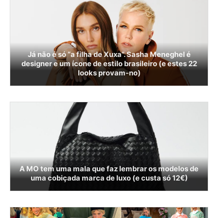
Já não é só “a filha de Xuxa”. Sasha Meneghel é
designer e um ícone de estilo brasileiro (e estes 22
looks provam-no)
A MO tem uma mala que faz lembrar os modelos de
uma cobiçada marca de luxo (e custa só 12€)