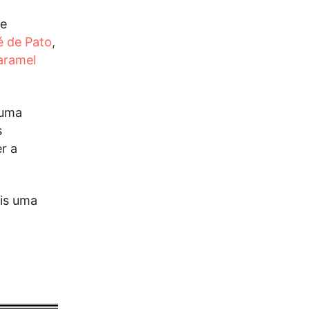
se
é de Pato
,
aramel
 uma
s
r a
is uma