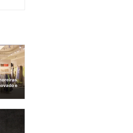
moreiras.
novado e
a