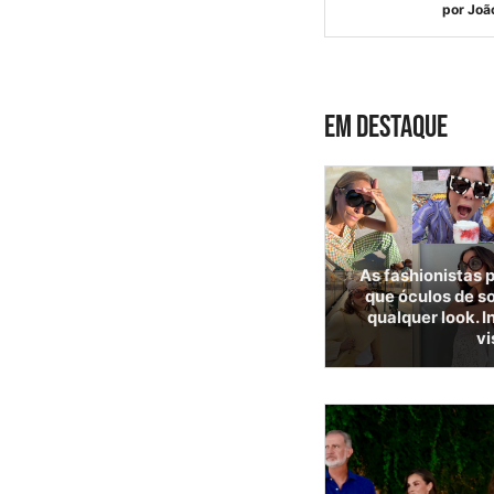
por
Joã
EM DESTAQUE
As fashionistas
que óculos de s
qualquer look. I
vi