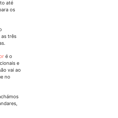
to até
para os
o
 as três
as.
or
é o
cionais e
são vai ao
ue no
 achámos
andares,