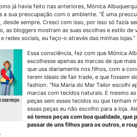
como já havia feito nas anteriores, Mónica Albuquerqu
tes a sua preocupação com o ambiente. “É uma preoc
 desde sempre. Cresci com isso, por isso só fazia se
o, as bloggers mostram as suas escolhas e estilo de 
e redes sociais, eu faço-o através das minhas lojas.”
Essa consciência, fez com que Mónica Al
escolhesse apenas as marcas de que mais
que usa diariamente nos filhos, com a con
terem ideais de fair trade, e que fossem s
fashion. “Na Maria do Mar Tailor escolhi 
marcas com tecidos naturais. E mesmo as
peças sem esses tecidos ou que tenham m
O (COM PREÇOS
essas peças eu não escolho para a loja. Al
só temos peças com boa qualidade, que 
passar de uns filhos para os outros, e rou
.