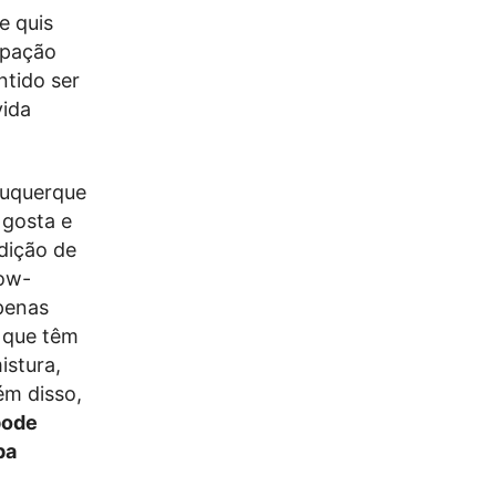
e quis
upação
ntido ser
vida
buquerque
 gosta e
dição de
low-
apenas
 que têm
istura,
ém disso,
pode
pa