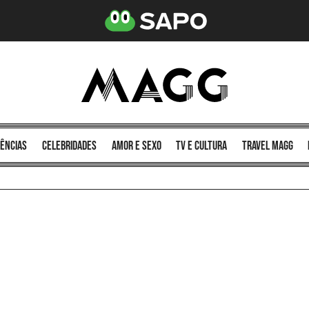
ências
celebridades
amor e sexo
TV e cultura
Travel MAGG