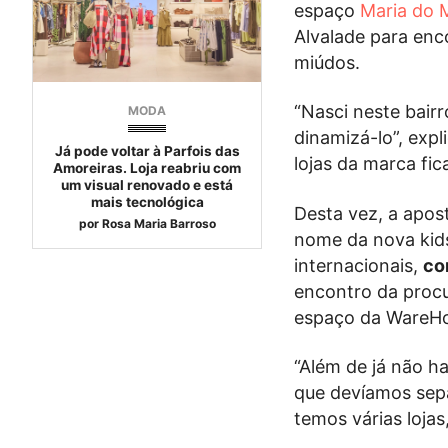
espaço
Maria do 
Alvalade para enc
miúdos.
“Nasci neste bairr
MODA
dinamizá-lo”, exp
Já pode voltar à Parfois das
lojas da marca fi
Amoreiras. Loja reabriu com
um visual renovado e está
mais tecnológica
Desta vez, a apos
por
Rosa Maria Barroso
nome da nova kids
internacionais,
co
encontro da procu
espaço da WareHou
“Além de já não 
que devíamos sepa
temos várias lojas