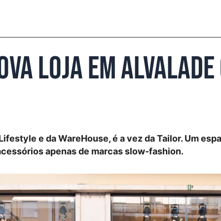
ova loja em Alvalade
 Lifestyle e da WareHouse, é a vez da Tailor. Um es
 acessórios apenas de marcas slow-fashion.