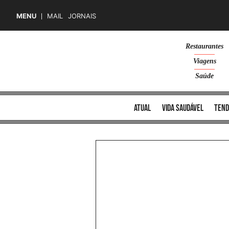
MENU
MAIL
JORNAIS
Skip
Restaurantes
to
Viagens
content
Saúde
atual
vida saudável
tend