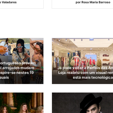
o Valadares
por
Rosa Maria Barroso
 portuguesas provam
ol arrojados mudam
Já pode voltar à Parfois das A
nspire-se nestes 19
Loja reabriu com um visual re
suais
está mais tecnológic