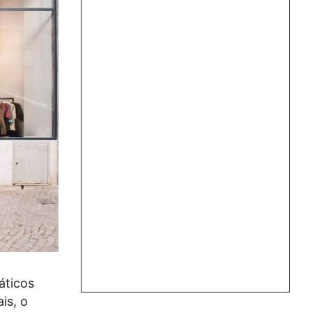
áticos
is, o