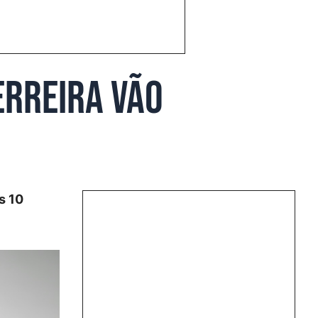
erreira vão
s 10