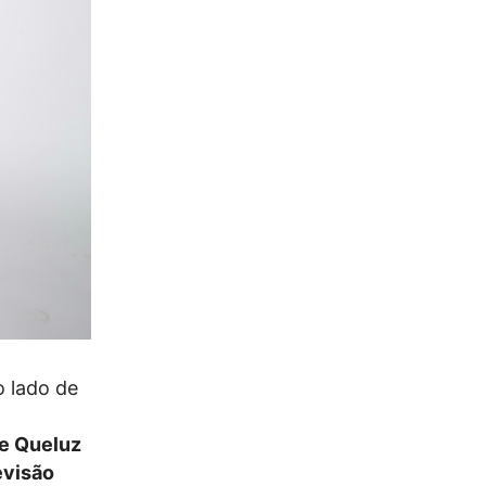
o lado de
e Queluz
evisão