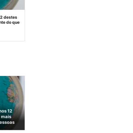
12 destes
nte do que
nos 12
 mais
pessoas