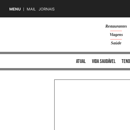
MENU
MAIL
JORNAIS
Skip
Restaurantes
to
Viagens
content
Saúde
atual
vida saudável
tend