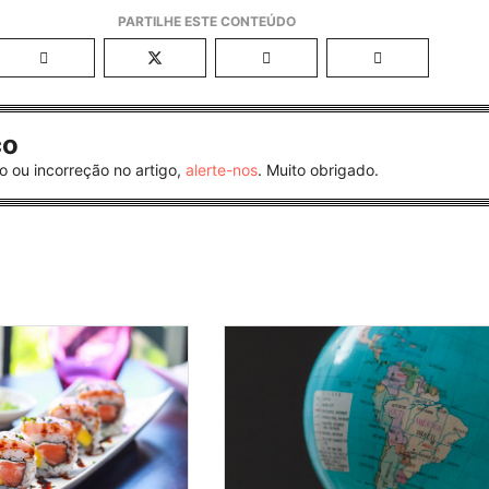
co
o ou incorreção no artigo,
alerte-nos
. Muito obrigado.