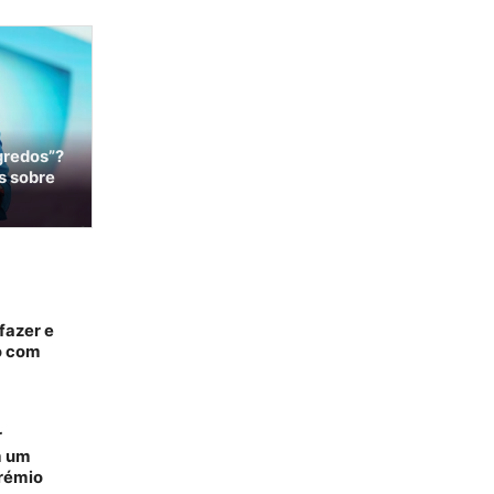
gredos”?
s sobre
fazer e
o com
r
m um
prémio