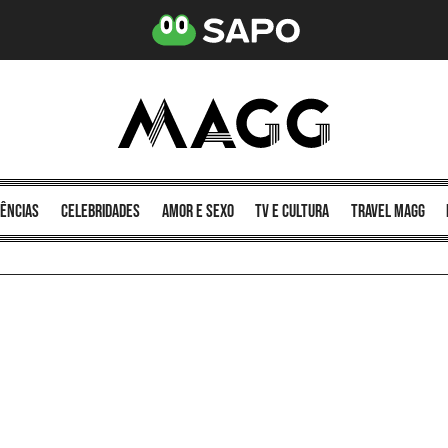
ências
celebridades
amor e sexo
TV e cultura
Travel MAGG