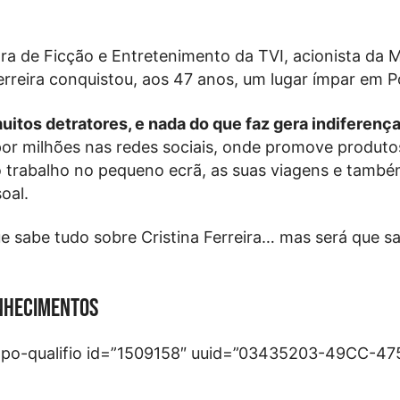
ora de Ficção e Entretenimento da TVI, acionista da 
Ferreira conquistou, aos 47 anos, um lugar ímpar em P
uitos detratores, e nada do que faz gera indiferença
r milhões nas redes sociais, onde promove produto
o trabalho no pequeno ecrã, as suas viagens e tamb
oal.
e sabe tudo sobre Cristina Ferreira… mas será que s
onhecimentos
mpo-qualifio id=”1509158″ uuid=”03435203-49CC-4
]