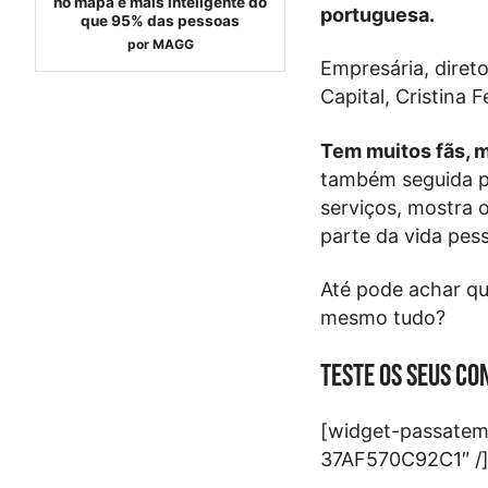
no mapa é mais inteligente do
portuguesa.
que 95% das pessoas
por
MAGG
Empresária, diret
Capital, Cristina 
Tem muitos fãs, m
também seguida po
serviços, mostra 
parte da vida pess
Até pode achar qu
mesmo tudo?
Teste os seus c
[widget-passate
37AF570C92C1″ /