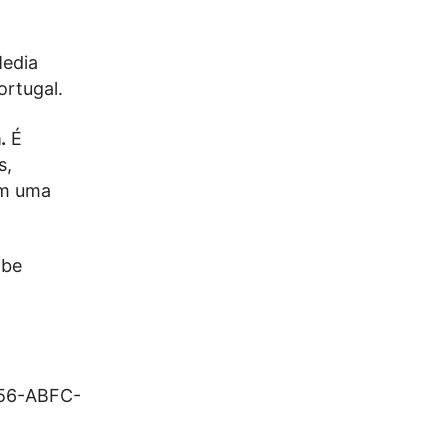
Media
ortugal.
.
É
s,
ém uma
abe
756-ABFC-