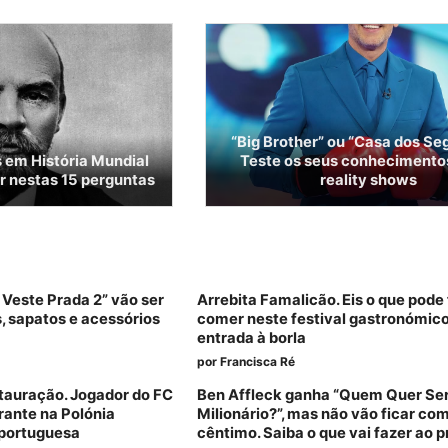
“Big Brother” ou “Casa dos Se
s em História Mundial
Teste os seus conhecimento
 nestas 15 perguntas
reality shows
 Veste Prada 2” vão ser
Arrebita Famalicão. Eis o que pode 
s, sapatos e acessórios
comer neste festival gastronómic
entrada à borla
por
Francisca Ré
stauração. Jogador do FC
Ben Affleck ganha “Quem Quer Se
urante na Polónia
Milionário?”, mas não vão ficar co
 portuguesa
cêntimo. Saiba o que vai fazer ao 