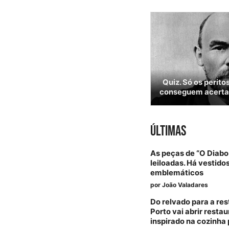
Quiz. Só os perito
conseguem acertar
ÚLTIMAS
As peças de “O Diabo
leiloadas. Há vestido
emblemáticos
por
João Valadares
Do relvado para a re
Porto vai abrir resta
inspirado na cozinha