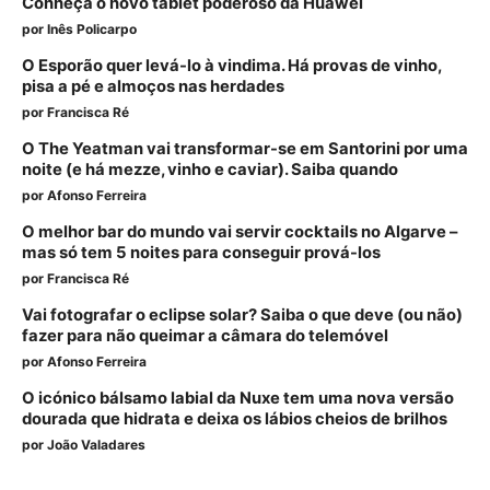
Conheça o novo tablet poderoso da Huawei
por
Inês Policarpo
O Esporão quer levá-lo à vindima. Há provas de vinho,
pisa a pé e almoços nas herdades
por
Francisca Ré
O The Yeatman vai transformar-se em Santorini por uma
noite (e há mezze, vinho e caviar). Saiba quando
por
Afonso Ferreira
O melhor bar do mundo vai servir cocktails no Algarve –
mas só tem 5 noites para conseguir prová-los
por
Francisca Ré
Vai fotografar o eclipse solar? Saiba o que deve (ou não)
fazer para não queimar a câmara do telemóvel
por
Afonso Ferreira
O icónico bálsamo labial da Nuxe tem uma nova versão
dourada que hidrata e deixa os lábios cheios de brilhos
por
João Valadares