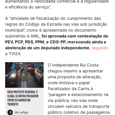
aumentando a velocidade comercial e a regularidade
e eficiência do serviço”.
A “atividade de fiscalização do cumprimento das
regras do Código da Estrada nas vias sob jurisdição
municipal”, como é apresentada no documento
submetido à AML,
foi aprovada com contestação do
PEV, PCP, PDS, PPM, e CDS-PP, merecendo ainda a
abstenção de um deputado independente
,
segundo
a TVI24.
O independente Rui Costa
chegou mesmo a apresentar
uma proposta de alteração,
onde limitava o papel
fiscalizador da Carris à
DECO PROTESTE RECORDA: É
“paragem e estacionamento na
ILEGAL AS MOTAS PASSAREM
via pública, nas vias onde
ENTRE OS CARROS NO
TRÂNSITO
circulem veículos de transporte
público coletivo de passageiros
Ver artigo