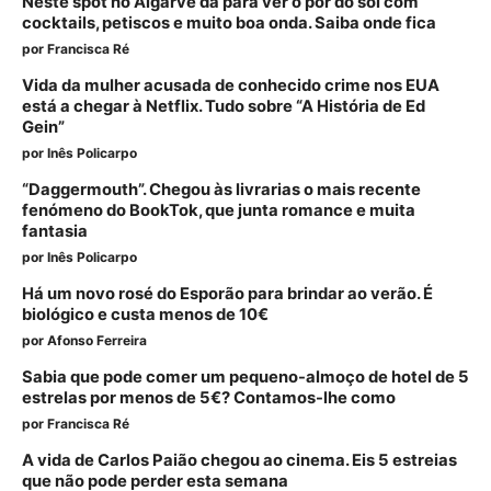
Neste spot no Algarve dá para ver o pôr do sol com
cocktails, petiscos e muito boa onda. Saiba onde fica
por
Francisca Ré
Vida da mulher acusada de conhecido crime nos EUA
está a chegar à Netflix. Tudo sobre “A História de Ed
Gein”
por
Inês Policarpo
“Daggermouth”. Chegou às livrarias o mais recente
fenómeno do BookTok, que junta romance e muita
fantasia
por
Inês Policarpo
Há um novo rosé do Esporão para brindar ao verão. É
biológico e custa menos de 10€
por
Afonso Ferreira
Sabia que pode comer um pequeno-almoço de hotel de 5
estrelas por menos de 5€? Contamos-lhe como
por
Francisca Ré
A vida de Carlos Paião chegou ao cinema. Eis 5 estreias
que não pode perder esta semana