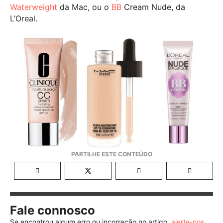
Waterweight
da Mac, ou o
BB
Cream Nude, da
L’Oreal.
Fale connosco
Se encontrou algum erro ou incorreção no artigo,
alerte-nos
.