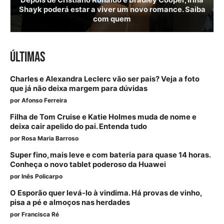
Depois de Cristiano Ronaldo e Bradley Cooper, Irina
Shayk poderá estar a viver um novo romance. Saiba
com quem
ÚLTIMAS
Charles e Alexandra Leclerc vão ser pais? Veja a foto
que já não deixa margem para dúvidas
por
Afonso Ferreira
Filha de Tom Cruise e Katie Holmes muda de nome e
deixa cair apelido do pai. Entenda tudo
por
Rosa Maria Barroso
Super fino, mais leve e com bateria para quase 14 horas.
Conheça o novo tablet poderoso da Huawei
por
Inês Policarpo
O Esporão quer levá-lo à vindima. Há provas de vinho,
pisa a pé e almoços nas herdades
por
Francisca Ré