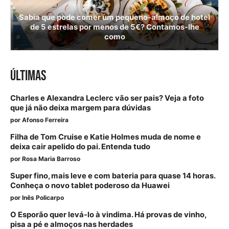
Sabia que pode comer um pequeno-almoço de hotel
de 5 estrelas por menos de 5€? Contamos-lhe
como
ÚLTIMAS
Charles e Alexandra Leclerc vão ser pais? Veja a foto
que já não deixa margem para dúvidas
por
Afonso Ferreira
Filha de Tom Cruise e Katie Holmes muda de nome e
deixa cair apelido do pai. Entenda tudo
por
Rosa Maria Barroso
Super fino, mais leve e com bateria para quase 14 horas.
Conheça o novo tablet poderoso da Huawei
por
Inês Policarpo
O Esporão quer levá-lo à vindima. Há provas de vinho,
pisa a pé e almoços nas herdades