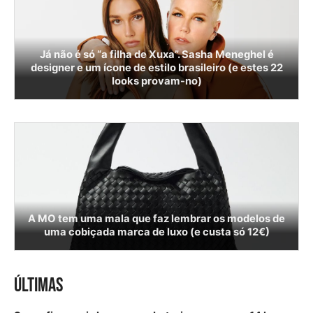
Já não é só “a filha de Xuxa”. Sasha Meneghel é
designer e um ícone de estilo brasileiro (e estes 22
looks provam-no)
A MO tem uma mala que faz lembrar os modelos de
uma cobiçada marca de luxo (e custa só 12€)
ÚLTIMAS