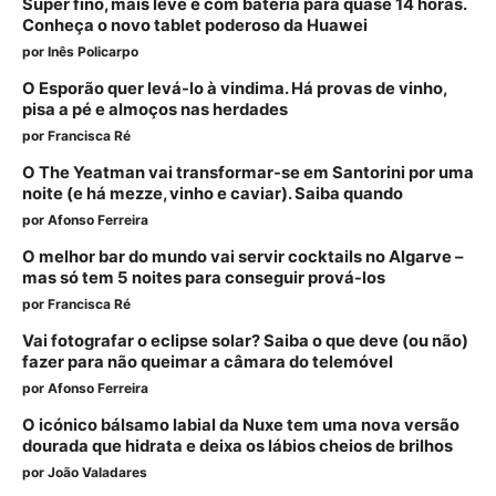
Super fino, mais leve e com bateria para quase 14 horas.
Conheça o novo tablet poderoso da Huawei
por
Inês Policarpo
O Esporão quer levá-lo à vindima. Há provas de vinho,
pisa a pé e almoços nas herdades
por
Francisca Ré
O The Yeatman vai transformar-se em Santorini por uma
noite (e há mezze, vinho e caviar). Saiba quando
por
Afonso Ferreira
O melhor bar do mundo vai servir cocktails no Algarve –
mas só tem 5 noites para conseguir prová-los
por
Francisca Ré
Vai fotografar o eclipse solar? Saiba o que deve (ou não)
fazer para não queimar a câmara do telemóvel
por
Afonso Ferreira
O icónico bálsamo labial da Nuxe tem uma nova versão
dourada que hidrata e deixa os lábios cheios de brilhos
por
João Valadares