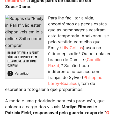
encontrar
lá alguns pares de óculos de sol
Zeus+Dione.
Para lhe facilitar a vida,
encontrámos as peças exatas
que as personagens vestiram
esta temporada. Apaixonou-se
pelo vestido vermelho que
Emily (
Lily Collins
) usou no
ROUPAS DE “EMILY IN PARIS”
último episódio? Ou pelo blazer
VÃO ESTAR DISPONÍVEIS EM
branco de Camille (
Camille
LOJA ONLINE. SAIBA COMO
Razat
)? Se não ficou
COMPRAR
indiferente ao casaco com
Ver artigo
franjas de Sylvie (
Philippine
Leroy-Beaulieu
), tem de
espreitar a fotogaleria que preparámos.
A moda é uma prioridade para esta produção, que
colocou a cargo dos visuais
Marilyn Fitoussi e
Patricia Field, responsável pelo guarda-roupa de “
O