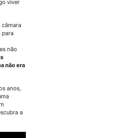
go viver
a câmara
e para
es não
os
oa não era
os anos,
 uma
em
descubra a