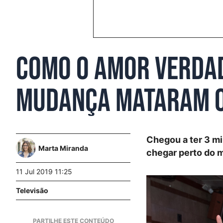
Como o amor verdade
mudança mataram o
Chegou a ter 3 m
Marta Miranda
chegar perto do m
11 Jul 2019 11:25
Televisão