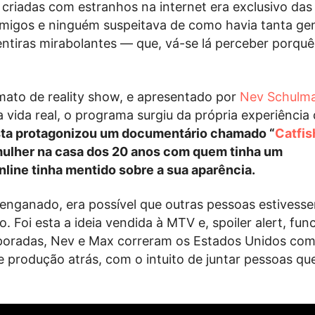
 criadas com estranhos na internet era exclusivo das
migos e ninguém suspeitava de como havia tanta gen
tiras mirabolantes — que, vá-se lá perceber porquê
ato de reality show, e apresentado por
Nev Schulm
a vida real, o programa surgiu da própria experiência
sta protagonizou um documentário chamado “
Catfis
mulher na casa dos 20 anos com quem tinha um
line tinha mentido sobre a sua aparência.
 enganado, era possível que outras pessoas estivess
 Foi esta a ideia vendida à MTV e, spoiler alert, fun
poradas, Nev e Max correram os Estados Unidos co
 produção atrás, com o intuito de juntar pessoas qu