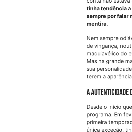
conta não estava
tinha tendência a
sempre por falar 
mentira.
Nem sempre odiáv
de vingança, nout
maquiavélico do e
Mas na grande ma
sua personalidade
terem a aparência 
A autenticidade 
Desde o início qu
programa. Em fever
primeira temporad
única exceção, ti