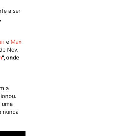
te a ser
,
an
e
Max
 de Nev.
h
“, onde
em a
cionou.
m uma
e nunca