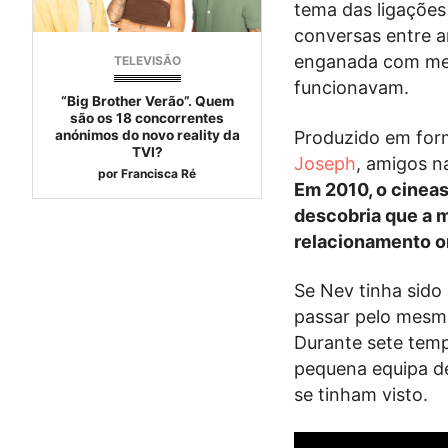
tema das ligações
conversas entre a
enganada com men
TELEVISÃO
funcionavam.
“Big Brother Verão”. Quem
são os 18 concorrentes
Produzido em form
anónimos do novo reality da
TVI?
Joseph
, amigos n
por
Francisca Ré
Em 2010, o cinea
descobria que a 
relacionamento on
Se Nev tinha sido
passar pelo mesmo.
Durante sete tem
pequena equipa de
se tinham visto.