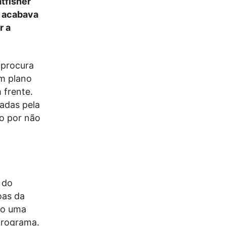
tfisher
o acabava
r a
 procura
um plano
 frente.
adas pela
so por não
 do
oas da
lvo uma
programa.