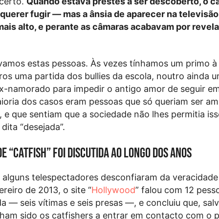
 certo.
Quando estava prestes a ser descoberto, o ca
 querer fugir — mas a ânsia de aparecer na televisã
mais alto, e perante as câmaras acabavam por revela
amos estas pessoas. Às vezes tínhamos um primo à
ros uma partida dos bullies da escola, noutro ainda 
x-namorado para impedir o antigo amor de seguir em
ioria dos casos eram pessoas que só queriam ser am
, e que sentiam que a sociedade não lhes permitia is
dita “desejada”.
de “Catfish” foi discutida ao longo dos anos
e alguns telespectadores desconfiaram da veracidade
eiro de 2013, o site “
Hollywood
” falou com 12 pess
a — seis vítimas e seis presas —, e concluiu que, sa
nham sido os catfishers a entrar em contacto com o 