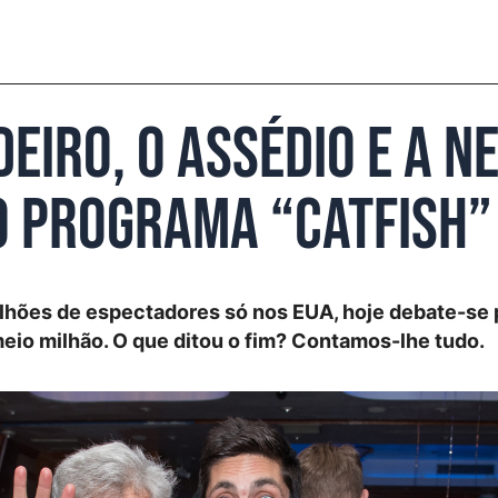
iro, o assédio e a n
 programa “Catfish”
ilhões de espectadores só nos EUA, hoje debate-se 
eio milhão. O que ditou o fim? Contamos-lhe tudo.