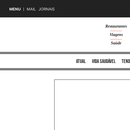
MENU
MAIL
JORNAIS
Skip
Restaurantes
to
Viagens
content
Saúde
atual
vida saudável
tend