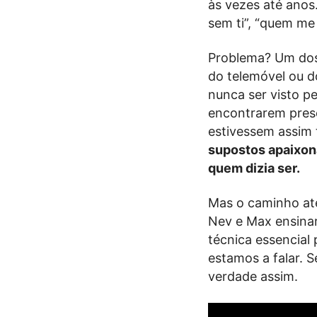
às vezes até anos
sem ti”, “quem me
Problema? Um dos 
do telemóvel ou d
nunca ser visto p
encontrarem pre
estivessem assim 
supostos apaixona
quem dizia ser.
Mas o caminho até
Nev e Max ensina
técnica essencial
estamos a falar. S
verdade assim.