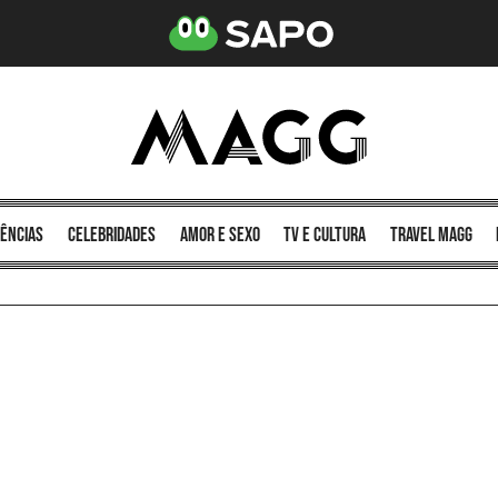
ências
celebridades
amor e sexo
TV e cultura
Travel MAGG