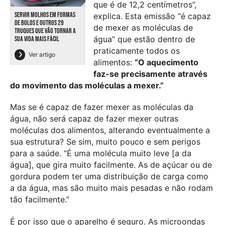
que é de 12,2 centímetros”,
SERVIR MOLHOS EM FORMAS
explica. Esta emissão “é capaz
DE BOLOS E OUTROS 29
de mexer as moléculas de
TRUQUES QUE VÃO TORNAR A
água” que estão dentro de
SUA VIDA MAIS FÁCIL
praticamente todos os
Ver artigo
alimentos:
“O aquecimento
faz-se precisamente através
do movimento das moléculas a mexer.”
Mas se é capaz de fazer mexer as moléculas da
água, não será capaz de fazer mexer outras
moléculas dos alimentos, alterando eventualmente a
sua estrutura? Se sim, muito pouco e sem perigos
para a saúde. “É uma molécula muito leve [a da
água], que gira muito facilmente. As de açúcar ou de
gordura podem ter uma distribuição de carga como
a da água, mas são muito mais pesadas e não rodam
tão facilmente.”
É por isso que o aparelho é seguro. As microondas