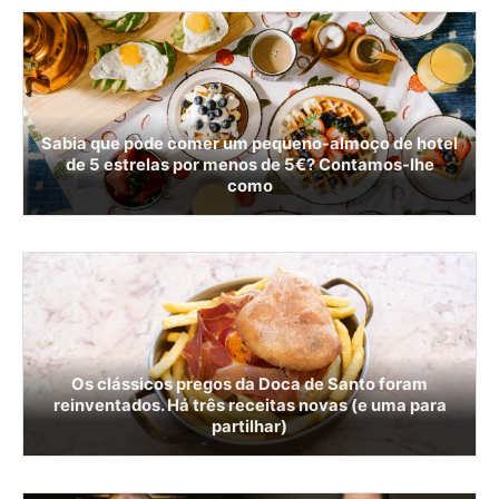
Sabia que pode comer um pequeno-almoço de hotel
de 5 estrelas por menos de 5€? Contamos-lhe
como
Os clássicos pregos da Doca de Santo foram
reinventados. Há três receitas novas (e uma para
partilhar)