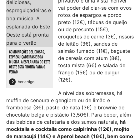
privativo e uma vista incrível
vai poder deliciar-se com ovos
rotos de espargos e porco
preto (12€), tábuas de queijo
ou de presunto (15€),
croquetes de carne (3€), rissois
de leitão (3€), sandes de
salmão fumado (11€), baguete
COMBINAÇÕES DELICIOSAS,
ESPREGUIÇADEIRAS E BOA
de cereais com atum (8€),
MÚSICA. A ESPLANADA DO ESTE
tosta mista (6€) e salada de
OESTE ESTÁ PRONTA PARA O
VERÃO
frango (15€) ou de bulgur
(12€).
Ver artigo
A nível das sobremesas, há
muffin de cenoura e gengibre ou de limão e
framboesa (3€), pastel de nata (3€) e brownie de
chocolate belga e pistácio (3,50€). Para beber, além
das bebidas de cafetaria e dos sumos naturais,
há
mocktails e cocktails como caipirinha (12€), mojito
de maracujá (14€) e Aperol beach (16€), bem como