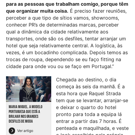
para as pessoas que trabalham comigo, porque têm
que organizar muita coisa.
É preciso fazer reuniões,
perceber a que tipo de sítios vamos, showrooms,
conhecer PR’s de determinadas marcas, perceber
qual a dinâmica da cidade relativamente aos
transportes, onde são os desfiles, tentar arranjar um
hotel que seja relativamente central. A logística, às
vezes, é um bocadinho complicada. Depois temos as
trocas de roupa, dependendo se eu faço fitting na
cidade para onde vou ou se faço em Portugal.”
Chegada ao destino, o dia
começa às seis da manhã. É a
esta hora que Raquel Strada
tem que se levantar, arranjar-se
MARIA MIGUEL. A MODELO
e deixar o quarto do hotel
PORTUGUESA QUE ESTÁ A
pronto para toda a equipa lá
BRILHAR NOS GRANDES
entrar a partir das 7 horas. É
DESFILES DE MODA
penteada e maquilhada, e veste
Ver artigo