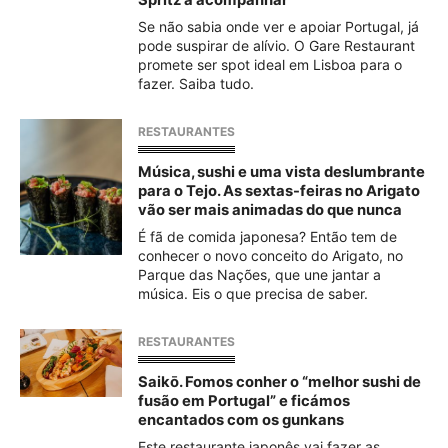
Spritz a acompanhar
Se não sabia onde ver e apoiar Portugal, já
pode suspirar de alívio. O Gare Restaurant
promete ser spot ideal em Lisboa para o
fazer. Saiba tudo.
RESTAURANTES
Música, sushi e uma vista deslumbrante
para o Tejo. As sextas-feiras no Arigato
vão ser mais animadas do que nunca
É fã de comida japonesa? Então tem de
conhecer o novo conceito do Arigato, no
Parque das Nações, que une jantar a
música. Eis o que precisa de saber.
RESTAURANTES
Saikō. Fomos conher o “melhor sushi de
fusão em Portugal” e ficámos
encantados com os gunkans
Este restaurante japonês vai fazer as