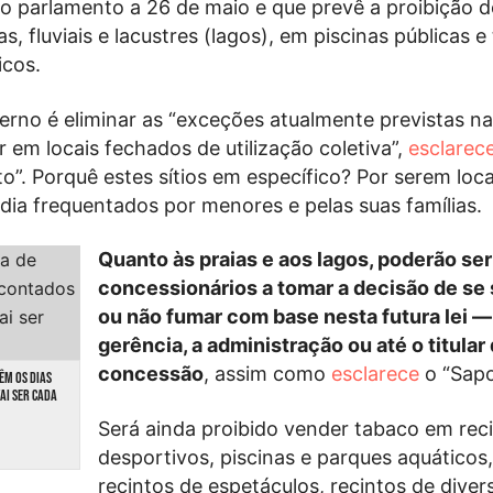
o parlamento a 26 de maio e que prevê a proibição 
s, fluviais e lacustres (lagos), em piscinas públicas
icos.
rno é eliminar as “exceções atualmente previstas na 
 em locais fechados de utilização coletiva”,
esclarec
o”. Porquê estes sítios em específico? Por serem loca
adia frequentados por menores e pelas suas famílias.
Quanto às praias e aos lagos, poderão ser
concessionários a tomar a decisão de se
ou não fumar com base nesta futura lei —
gerência, a administração ou até o titular
concessão
, assim como
esclarece
o “Sapo
ÊM OS DIAS
AI SER CADA
Será ainda proibido vender tabaco em rec
desportivos, piscinas e parques aquáticos,
recintos de espetáculos, recintos de diver