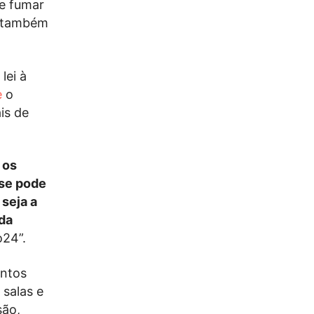
de fumar
 e também
lei à
e
o
is de
 os
 se pode
 seja a
 da
24”.
intos
 salas e
são,