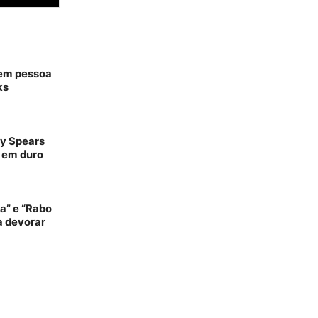
o em pessoa
ks
ey Spears
e em duro
a” e “Rabo
ra devorar