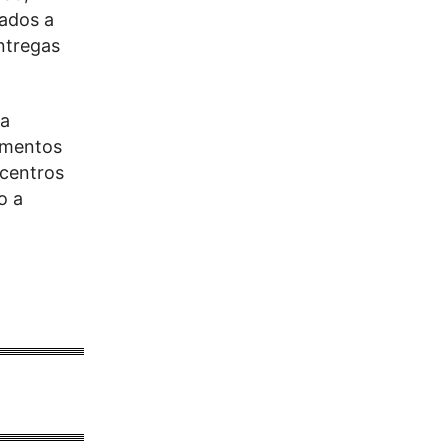
nados a
entregas
da
imentos
 centros
o a