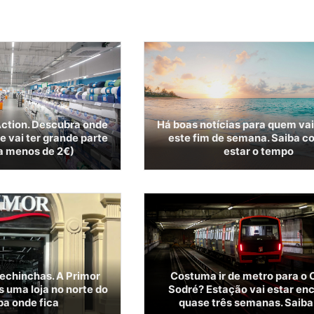
ction. Descubra onde
Há boas notícias para quem vai
ue vai ter grande parte
este fim de semana. Saiba c
 a menos de 2€)
estar o tempo
pechinchas. A Primor
Costuma ir de metro para o 
s uma loja no norte do
Sodré? Estação vai estar en
ba onde fica
quase três semanas. Saiba