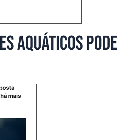
ues aquáticos pode
oposta
 há mais