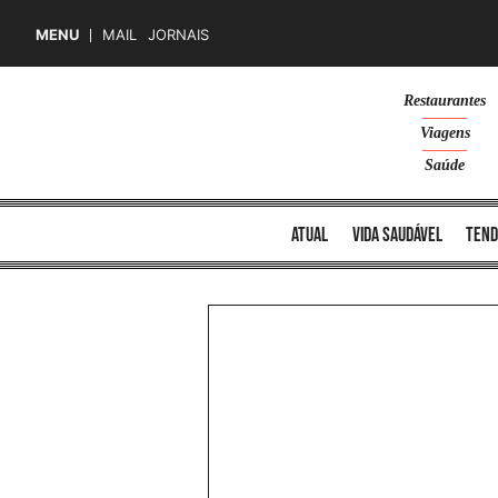
MENU
MAIL
JORNAIS
Skip
Restaurantes
to
Viagens
content
Saúde
atual
vida saudável
tend