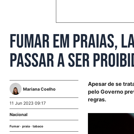
Fumar em praias, la
passar a ser proibi
Apesar de se trata
Mariana Coelho
pelo Governo prev
regras.
11 Jun 2023 09:17
Nacional
Fumar
praia
tabaco