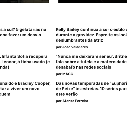
s a sul? 5 gelatarias no
Kelly Bailey continua a ser o estil
pena fazer um desvio
durante a gravidez. Espreite os loo
deslumbrantes da atriz
por
João Valadares
. Infanta Sofia recupera
“Nunca me deixaram ser eu”. Britn
e Leonor já tinha usado (e
fala sobre a tutela e a maternidad
enda)
desabafo nas redes sociais
por
MAGG
Ronaldo e Bradley Cooper,
Das novas temporadas de “Euphori
star a viver um novo
de Peixe” às estreias. 10 séries pa
 quem
este verão
por
Afonso Ferreira