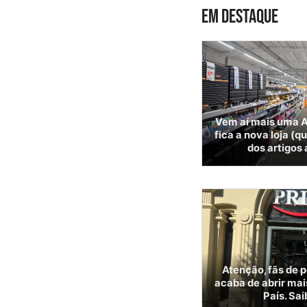
EM DESTAQUE
Vem aí mais uma A
fica a nova loja (q
dos artigos
Atenção, fãs de 
acaba de abrir mai
País. Sai