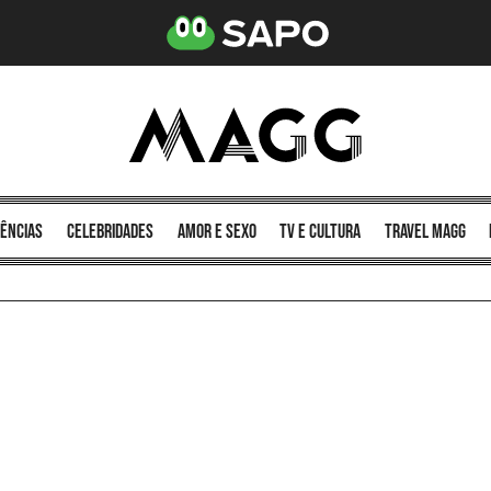
ências
celebridades
amor e sexo
TV e cultura
Travel MAGG