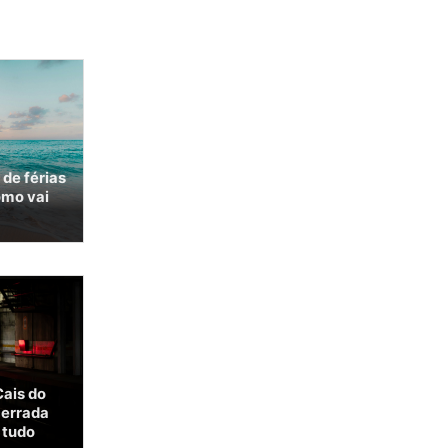
 de férias
omo vai
Cais do
cerrada
 tudo