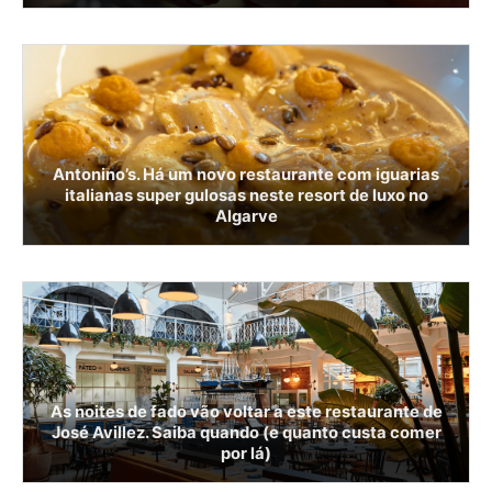
Antonino’s. Há um novo restaurante com iguarias
italianas super gulosas neste resort de luxo no
Algarve
As noites de fado vão voltar a este restaurante de
José Avillez. Saiba quando (e quanto custa comer
por lá)