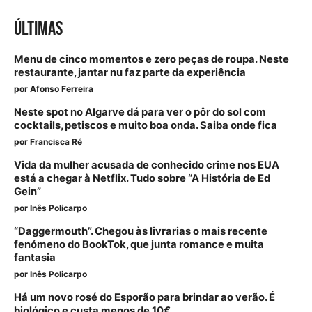
ÚLTIMAS
Menu de cinco momentos e zero peças de roupa. Neste
restaurante, jantar nu faz parte da experiência
por
Afonso Ferreira
Neste spot no Algarve dá para ver o pôr do sol com
cocktails, petiscos e muito boa onda. Saiba onde fica
por
Francisca Ré
Vida da mulher acusada de conhecido crime nos EUA
está a chegar à Netflix. Tudo sobre “A História de Ed
Gein”
por
Inês Policarpo
“Daggermouth”. Chegou às livrarias o mais recente
fenómeno do BookTok, que junta romance e muita
fantasia
por
Inês Policarpo
Há um novo rosé do Esporão para brindar ao verão. É
biológico e custa menos de 10€